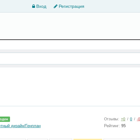
Вход
Регистрация
Отзывы:
+0
/
0
/
-
оден
тный дизайн/Генплан
Рейтинг:
95