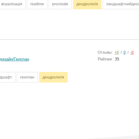
візуалізація
realtime
procreate
дендрологія
ландшафтнийдиз
Отзывы:
+0
/
0
/
-0
дизайн/Генплан
Рейтинг:
35
ндшафт
генплан
дендрологія