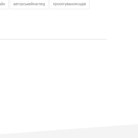
айн
авторськийнагляд
проєктуваннясадів