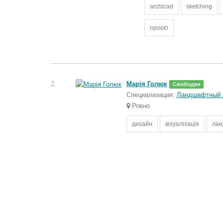
archicad
sketching
проєкт
2.
Марія Голюк
Свободен
Специализация:
Ландшафтный 
Ровно
дизайн
візуалізація
ла