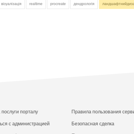
візуалізація
realtime
procreate
дендрологія
ландшафтнийдиз
а послуги порталу
Правила пользования серв
ься с администрацией
Безопасная сделка