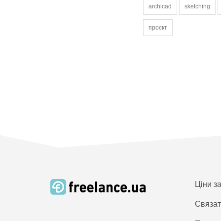
archicad
sketching
проєкт
Ціни з
Связат