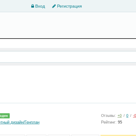
Вход
Регистрация
Отзывы:
+0
/
0
/
-
оден
тный дизайн/Генплан
Рейтинг:
95