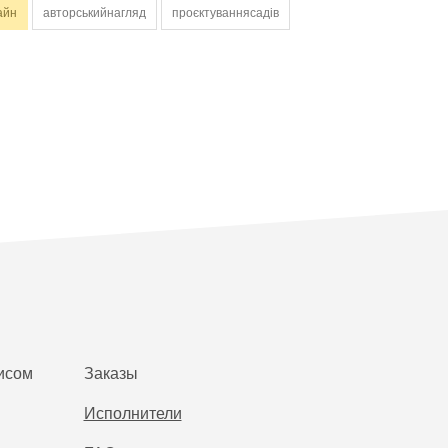
айн
авторськийнагляд
проєктуваннясадів
исом
Заказы
Исполнители