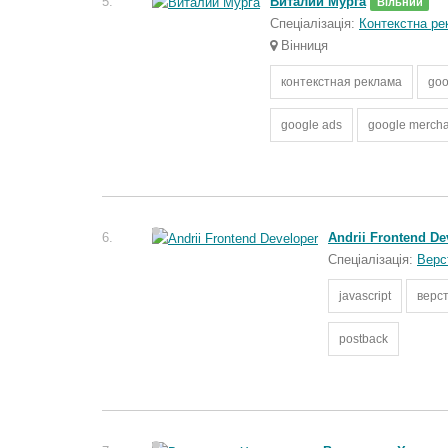
5.
Виталий Мурга
Вільний
Спеціалізація:
Контекстна ре
Вінниця
контекстная реклама
goo
google ads
google mercha
6.
Andrii Frontend De
Спеціалізація:
Верс
javascript
верс
postback