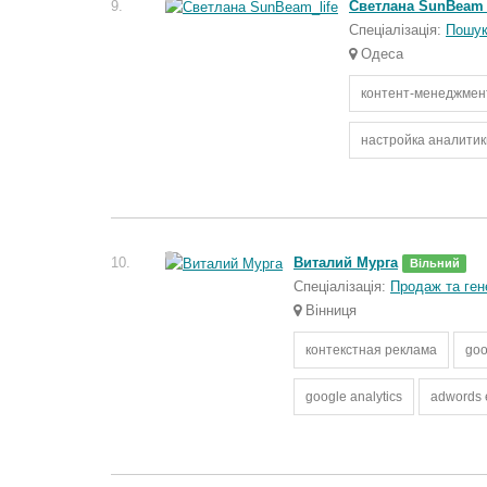
9.
Светлана SunBeam_
Спеціалізація:
Пошук
Одеса
контент-менеджмен
настройка аналитик
10.
Виталий Мурга
Вільний
Спеціалізація:
Продаж та гене
Вінниця
контекстная реклама
goo
google analytics
adwords 