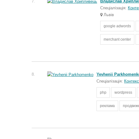
7.
Владислав Хрипли
Спеціалізація:
Конте
Львів
google adwords
merchant center
8.
Yevhenii Parkhomenk
Спеціалізація:
Контекс
php
wordpress
реклама
продвиж