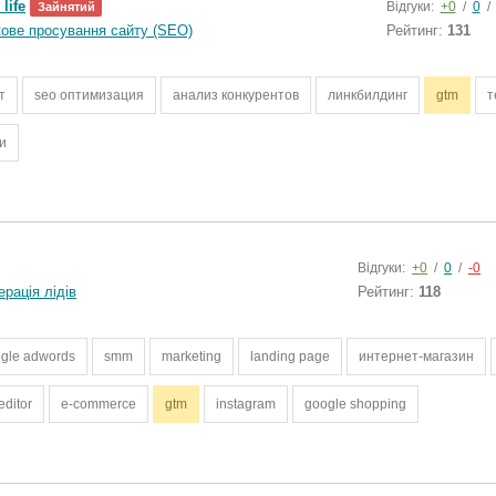
life
Відгуки:
+0
/
0
/
Зайнятий
ове просування сайту (SEO)
Рейтинг:
131
т
seo оптимизация
анализ конкурентов
линкбилдинг
gtm
т
и
Відгуки:
+0
/
0
/
-0
рація лідів
Рейтинг:
118
gle adwords
smm
marketing
landing page
интернет-магазин
editor
e-commerce
gtm
instagram
google shopping