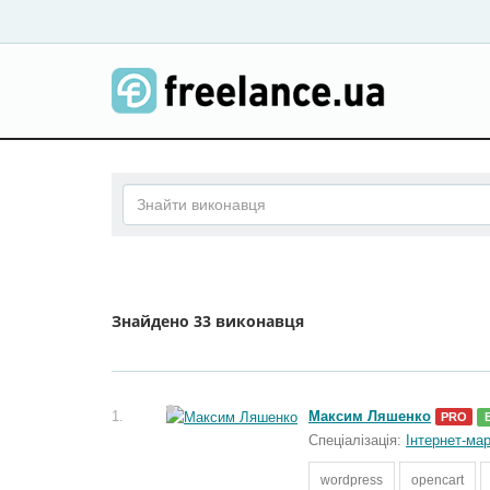
Знайдено
33 виконавця
1.
Максим Ляшенко
PRO
Спеціалізація:
Інтернет-ма
wordpress
opencart