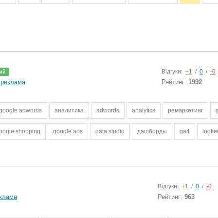
Відгуки:
+1
/
0
/
-0
ий
 реклама
Рейтинг:
1992
google adwords
аналитика
adwords
analytics
ремаркетинг
oogle shopping
google ads
data studio
дашборды
ga4
looke
Відгуки:
+1
/
0
/
-0
еклама
Рейтинг:
963