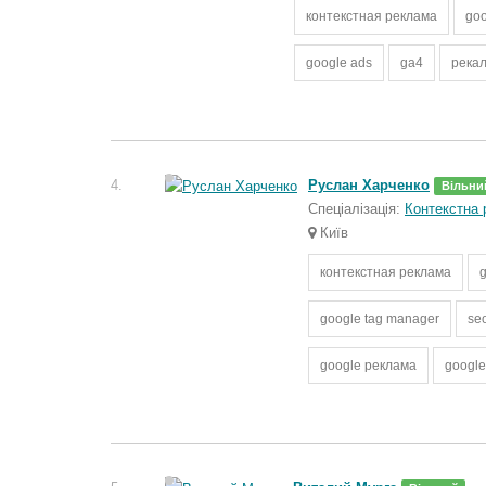
контекстная реклама
goo
google ads
ga4
рекал
4.
Руслан Харченко
Вільни
Спеціалізація:
Контекстна
Київ
контекстная реклама
google tag manager
se
google реклама
google