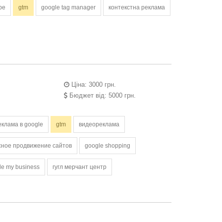
be
gtm
google tag manager
контекстна реклама
Ціна: 3000 грн.
Бюджет від: 5000 грн.
еклама в google
gtm
видеореклама
сное продвижение сайтов
google shopping
e my business
гугл мерчант центр