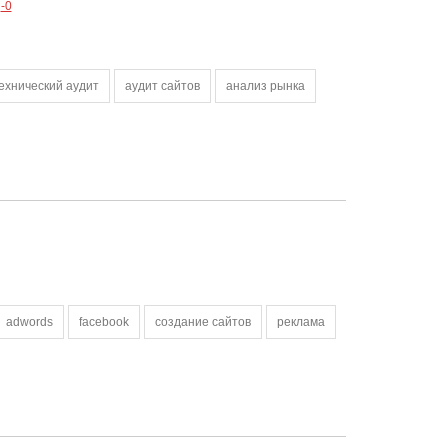
-0
ехнический аудит
аудит сайтов
анализ рынка
adwords
facebook
создание сайтов
реклама