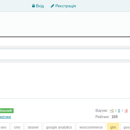
Вхід
Реєстрація
Відгуки:
+0
/
0
/
-0
Вільний
ркетинг
Рейтинг:
169
seo
cms
laravel
google analytics
woocommerce
gtm
goo