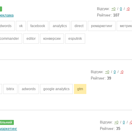
Відгуки:
+0
/
0
/
-0
й
реклама
Рейтинг:
107
dwords
vk
facebook
analytics
direct
ремаркетинг
метрик
commander
editor
конверсии
esputnik
Відгуки:
+0
/
0
/
-0
Рейтинг:
39
bitrix
adwords
google analytics
gtm
Відгуки:
+0
/
0
/
-
Вільний
маркетинг
Рейтинг:
35