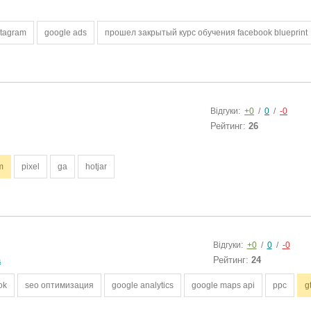
stagram
google ads
прошел закрытый курс обучения facebook blueprint
Відгуки:
+0
/
0
/
-0
Рейтинг:
26
m
pixel
ga
hotjar
Відгуки:
+0
/
0
/
-0
а
Рейтинг:
24
ok
seo оптимизация
google analytics
google maps api
ppc
g