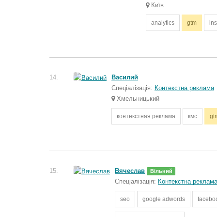
Київ
analytics
gtm
in
14.
Василий
Спеціалізація:
Контекстна реклама
Хмельницький
контекстная реклама
кмс
gt
15.
Вячеслав
Вільний
Спеціалізація:
Контекстна реклам
seo
google adwords
facebo