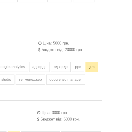
Ціна: 5000 грн.
Бюджет від: 20000 грн.
google analytics
адвордс
эдвордс
ppc
gtm
r studio
тег менеджер
google teg manager
Ціна: 3000 грн.
Бюджет від: 6000 грн.