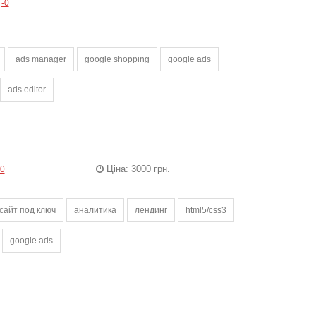
-0
ads manager
google shopping
google ads
ads editor
Ціна: 3000 грн.
-0
сайт под ключ
аналитика
лендинг
html5/css3
google ads