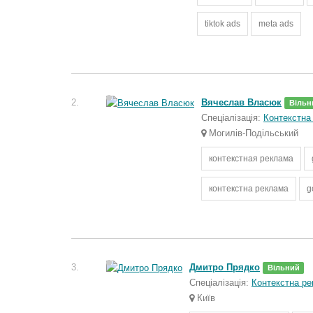
tiktok ads
meta ads
2.
Вячеслав Власюк
Вільн
Спеціалізація:
Контекстна
Могилів-Подільський
контекстная реклама
контекстна реклама
g
3.
Дмитро Прядко
Вільний
Спеціалізація:
Контекстна р
Київ