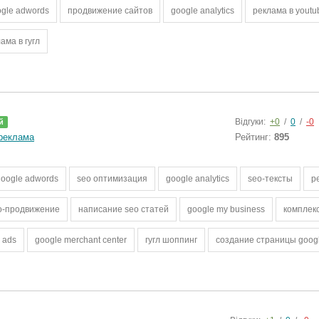
gle adwords
продвижение сайтов
google analytics
реклама в youtu
ама в гугл
Відгуки:
+0
/
0
/
-0
й
 реклама
Рейтинг:
895
google adwords
seo оптимизация
google analytics
seo-тексты
р
o-продвижение
написание seo статей
google my business
комплек
 ads
google merchant center
гугл шоппинг
создание страницы googl