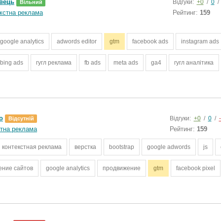
вець
Відгуки:
+0
/
0
/
Вільний
кстна реклама
Рейтинг:
159
google analytics
adwords editor
gtm
facebook ads
instagram ads
bing ads
гугл реклама
fb ads
meta ads
ga4
гугл аналітика
o
Відгуки:
+0
/
0
/
Відсутній
тна реклама
Рейтинг:
159
контекстная реклама
верстка
bootstrap
google adwords
js
ение сайтов
google analytics
продвижение
gtm
facebook pixel