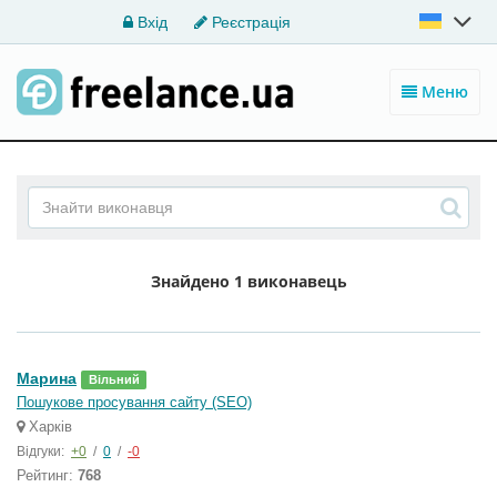
Вхід
Реєстрація
Меню
Знайдено
1 виконавець
Марина
Вільний
Пошукове просування сайту (SEO)
Харків
Відгуки:
+0
/
0
/
-0
Рейтинг:
768