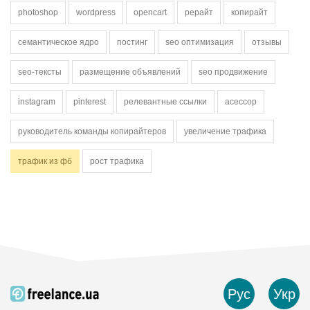
photoshop
wordpress
opencart
рерайт
копирайт
семантическое ядро
постинг
seo оптимизация
отзывы
seo-тексты
размещение объявлений
seo продвижение
instagram
pinterest
релевантные ссылки
асессор
руководитель команды копирайтеров
увеличение трафика
трафик из фб
рост трафика
Рус
Укр