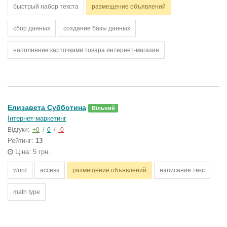
быстрый набор текста
размещение объявлений
сбор данных
создание базы данных
наполнение карточками товара интернет-магазин
Елизавета Субботина
Вільний
Інтернет-маркетинг
Відгуки:
+0
/
0
/
-0
Рейтинг:
13
Ціна: 5 грн.
word
access
размещение объявлений
написание текс
math type