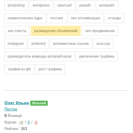
photoshop
wordpress
opencart
рерайт
копирайт
семантическое ядро
постинг
seo оптимизация
отзывы
seo-тексты
размещение объявлений
seo продвижение
instagram
pinterest
релевантные ссылки
асессор
руководитель команды копирайтеров
увеличение трафика
трафик из фб
рост трафика
Олег Ильин
Вільний
Постінг
Вінниця
Відгуки:
+0
/
0
/
-0
Рейтинг:
163