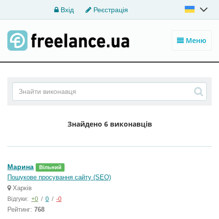
Вхід
Реєстрація
Меню
Знайдено
6 виконавців
Марина
Вільний
Пошукове просування сайту (SEO)
Харків
Відгуки:
+0
/
0
/
-0
Рейтинг:
768