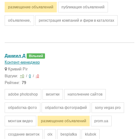
размещение объявлений
публикация объявлений
объявление,
регистрация компаний и фирм в каталогах
Даниил Д
Вільний
Контент-менеджер
Кривий Ріг
Відгуки:
+0
/
0
/
-0
Рейтинг:
79
adobe photoshop
визитки
наполнение сайтов
обработка фото
обработка фотографий
sony vegas pro
монтаж видео
размещение объявлений
prom.ua
создание визиток
olx
besplatka
klubok