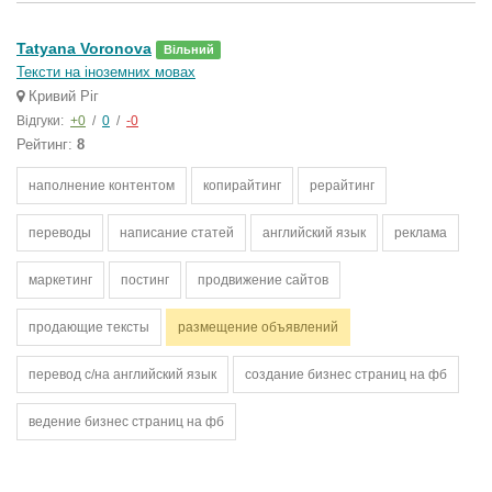
Tatyana Voronova
Вільний
Тексти на іноземних мовах
Кривий Ріг
Відгуки:
+0
/
0
/
-0
Рейтинг:
8
наполнение контентом
копирайтинг
рерайтинг
переводы
написание статей
английский язык
реклама
маркетинг
постинг
продвижение сайтов
продающие тексты
размещение объявлений
перевод с/на английский язык
создание бизнес страниц на фб
ведение бизнес страниц на фб