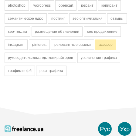
photoshop
wordpress
opencart
рерайт
копирайт
семантическое ядро
постинг
seo оптимизация
отзывы
seo-тексты
размещение объявлений
seo продвижение
instagram
pinterest
релевантные ссылки
асессор
руководитель команды копирайтеров
увеличение трафика
трафик из фб
рост трафика
Рус
Укр