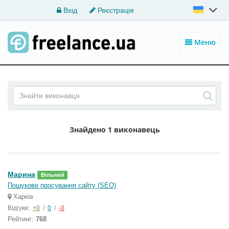
Вхід
Реєстрація
Меню
Знайдено
1 виконавець
Марина
Вільний
Пошукове просування сайту (SEO)
Харків
Відгуки:
+0
/
0
/
-0
Рейтинг:
768