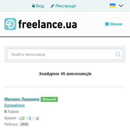
Вхід
Реєстрація
Меню
Знайдено
45 виконавців
Михаил Ладанюк
Вільний
Копірайтинг
Харків
Відгуки:
+38
/
0
/
-0
Рейтинг:
2892