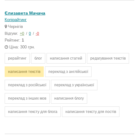
Єлизавета Мачача
Копірайтинг
Чернігів
Відгуки:
+0
/
0
/
-0
Рейтинг:
1
Ціна: 300 грн.
рерайтинг
блог
написання статей
редагування текстів
написання текстів
переклад з англійської
переклад з російської
переклад з української
переклад з інших мов
написання блогу
написання тексту для блога
написання тексту для постів