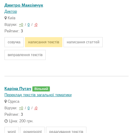
Дмитро Максімчук
Диктор
Київ
Відгуки:
+0
/
0
/
-0
Рейтинг:
3
озвучка
написання текстів
написання статтей
виправлення текстів
Каріна Пугач
Вільний
Переклад текстів загальної тематики
Одеса
Відгуки:
+0
/
0
/
-0
Рейтинг:
3
Ціна: 200 грн.
word
powerpoint
редагування текстів