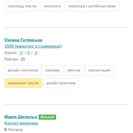
переклад текстів
конспекти
переклад з англійської мови
Оксана Голянська
SMM (маркетинг в соцмережах)
Відгуки:
+0
/
0
/
-0
Рейтинг:
21
дизайн логотипов
реклама
монтаж
презентация
написання текстів
дизайн креативів
Марія Шелельо
Вільний
Контент-менеджер
Ужгород