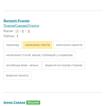
Валерія Кушнір
Плагіни/Сценарії/Утиліти
Відгуки:
+0
/
0
/
-0
Рейтинг:
1
переклад
написання текстів
написання скриптів
написання статей, віршів, публікацій у соцмережі
англійська мова - вільно.
ведення інстаграм сторінки
ведення проєкту
Ірина Сакада
Вільний