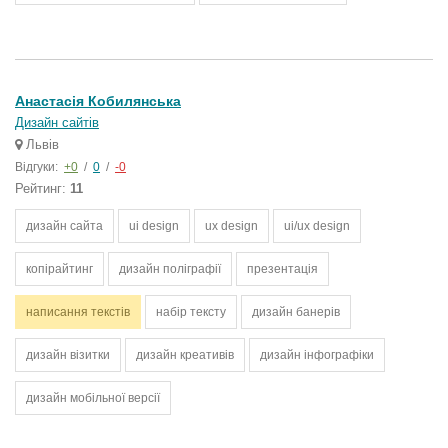
Анастасія Кобилянська
Дизайн сайтів
Львів
Відгуки:
+0
/
0
/
-0
Рейтинг:
11
дизайн сайта
ui design
ux design
ui/ux design
копірайтинг
дизайн поліграфії
презентація
написання текстів
набір тексту
дизайн банерів
дизайн візитки
дизайн креативів
дизайн інфографіки
дизайн мобільної версії