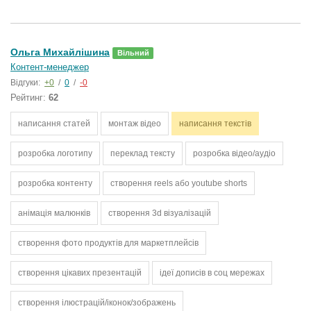
Ольга Михайлішина
Вільний
Контент-менеджер
Відгуки:
+0
/
0
/
-0
Рейтинг:
62
написання статей
монтаж відео
написання текстів
розробка логотипу
переклад тексту
розробка відео/аудіо
розробка контенту
створення reels або youtube shorts
анімація малюнків
створення 3d візуалізацій
створення фото продуктів для маркетплейсів
створення цікавих презентацій
ідеї дописів в соц мережах
створення ілюстрацій/іконок/зображень