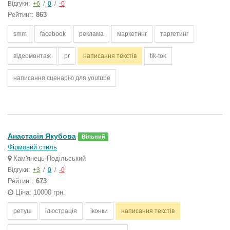
Відгуки:
+6
/
0
/
-0
Рейтинг:
863
smm
facebook
реклама
маркетинг
таргетинг
відеомонтаж
pr
написання текстів
tik-tok
написання сценарію для youtube
Анастасія Якубова
Вільний
Фірмовий стиль
Кам'янець-Подільський
Відгуки:
+3
/
0
/
-0
Рейтинг:
673
Ціна: 10000 грн.
ретуш
ілюстрація
іконки
написання текстів