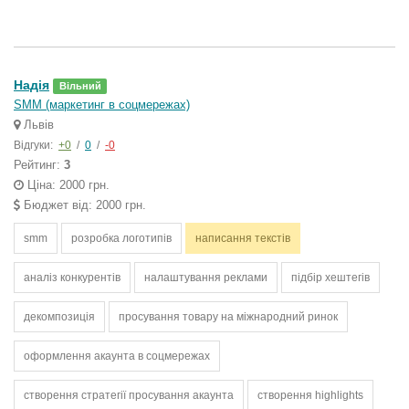
Надія
Вільний
SMM (маркетинг в соцмережах)
Львів
Відгуки:
+0
/
0
/
-0
Рейтинг:
3
Ціна: 2000 грн.
Бюджет від: 2000 грн.
smm
розробка логотипів
написання текстів
аналіз конкурентів
налаштування реклами
підбір хештегів
декомпозиція
просування товару на міжнародний ринок
оформлення акаунта в соцмережах
створення стратегії просування акаунта
створення highlights