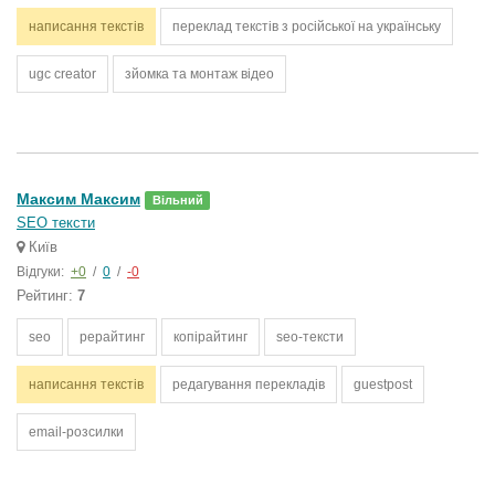
написання текстів
переклад текстів з російської на українську
ugc creator
зйомка та монтаж відео
Максим Максим
Вільний
SEO тексти
Київ
Відгуки:
+0
/
0
/
-0
Рейтинг:
7
seo
рерайтинг
копірайтинг
seo-тексти
написання текстів
редагування перекладів
guestpost
email-розсилки