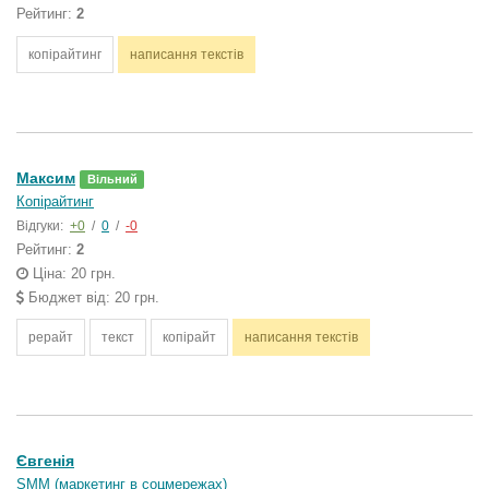
Рейтинг:
2
копірайтинг
написання текстів
Максим
Вільний
Копірайтинг
Відгуки:
+0
/
0
/
-0
Рейтинг:
2
Ціна: 20 грн.
Бюджет від: 20 грн.
рерайт
текст
копірайт
написання текстів
Євгенія
SMM (маркетинг в соцмережах)