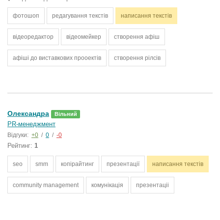
фотошоп
редагування текстів
написання текстів
відеоредактор
відеомейкер
створення афіш
афіші до виставкових прооектів
створення рілсів
Олександра
Вільний
PR-менеджмент
Відгуки:
+0
/
0
/
-0
Рейтинг:
1
seo
smm
копірайтинг
презентації
написання текстів
community management
комунікація
презентаціі