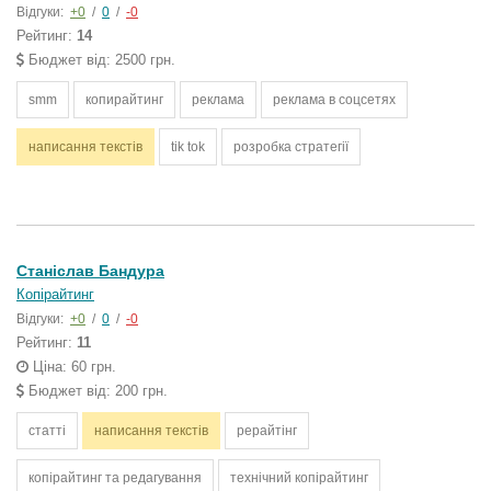
Відгуки:
+0
/
0
/
-0
Рейтинг:
14
Бюджет від: 2500 грн.
smm
копирайтинг
реклама
реклама в соцсетях
написання текстів
tik tok
розробка стратегії
Станіслав Бандура
Копірайтинг
Відгуки:
+0
/
0
/
-0
Рейтинг:
11
Ціна: 60 грн.
Бюджет від: 200 грн.
статті
написання текстів
рерайтінг
копірайтинг та редагування
технічний копірайтинг