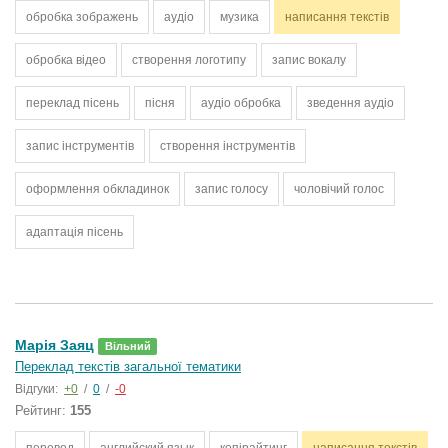
обробка зображень
аудіо
музика
написання текстів
обробка відео
створення логотипу
запис вокалу
переклад пісень
пісня
аудіо обробка
зведення аудіо
запис інструментів
створення інструментів
оформлення обкладинок
запис голосу
чоловічий голос
адаптація пісень
Марія Заяц
Вільний
Переклад текстів загальної тематики
Відгуки:
+0
/
0
/
-0
Рейтинг:
155