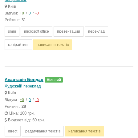
Київ
Відгуки:
+0
/
0
/
-0
Рейтинг:
31
smm
microsoft office
презентации
переклад
копірайтинг
написання текстів
Анастасія Бондар
Вільний
Художній переклад
Київ
Відгуки:
+0
/
0
/
-0
Рейтинг:
28
Ціна: 100 грн.
Бюджет від: 50 грн.
direct
редагування текстів
написання текстів