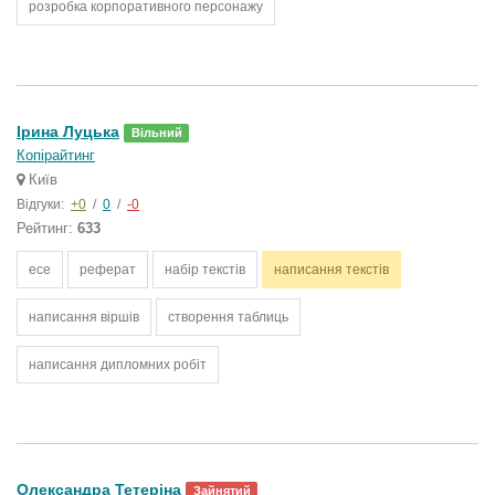
розробка корпоративного персонажу
Ірина Луцька
Вільний
Копірайтинг
Київ
Відгуки:
+0
/
0
/
-0
Рейтинг:
633
есе
реферат
набір текстів
написання текстів
написання віршів
створення таблиць
написання дипломних робіт
Олександра Тетеріна
Зайнятий