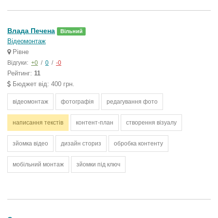
Влада Печена
Вільний
Відеомонтаж
Рівне
Відгуки:
+0
/
0
/
-0
Рейтинг:
11
Бюджет від: 400 грн.
відеомонтаж
фотографія
редагування фото
написання текстів
контент-план
створення візуалу
зйомка відео
дизайн сториз
обробка контенту
мобільний монтаж
зйомки під ключ