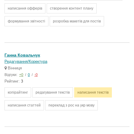
написання офферів
створення контент плану
формування звітності
розробка макетів для постів
Ганна Ковальчук
Редагування/Коректура
Вінниця
Відгуки:
+0
/
0
/
-0
Рейтинг:
3
копірайтинг
редагування текстів
написання текстів
написання статтей
переклад з рос на укр мову