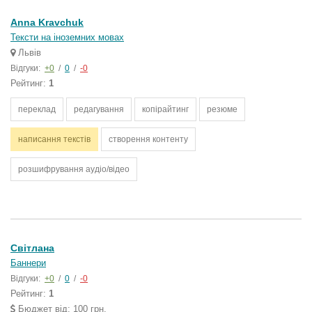
Anna Kravchuk
Тексти на іноземних мовах
Львів
Відгуки:
+0
/
0
/
-0
Рейтинг:
1
переклад
редагування
копірайтинг
резюме
написання текстів
створення контенту
розшифрування аудіо/відео
Світлана
Баннери
Відгуки:
+0
/
0
/
-0
Рейтинг:
1
Бюджет від: 100 грн.