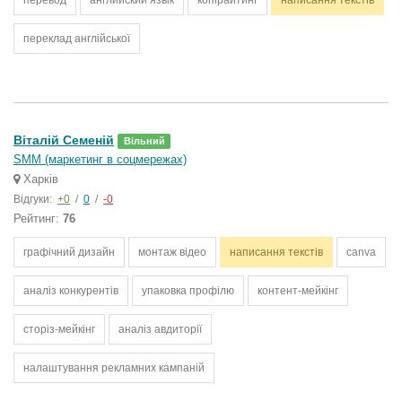
перевод
английский язык
копірайтинг
написання текстів
переклад англійської
Віталій Семеній
Вільний
SMM (маркетинг в соцмережах)
Харків
Відгуки:
+0
/
0
/
-0
Рейтинг:
76
графічний дизайн
монтаж відео
написання текстів
canva
аналіз конкурентів
упаковка профілю
контент-мейкінг
сторіз-мейкінг
аналіз авдиторії
налаштування рекламних кампаній