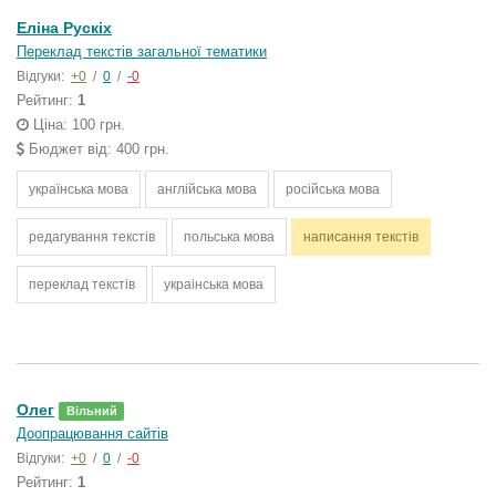
Еліна Рускіх
Переклад текстів загальної тематики
Відгуки:
+0
/
0
/
-0
Рейтинг:
1
Ціна: 100 грн.
Бюджет від: 400 грн.
українська мова
англійська мова
російська мова
редагування текстів
польська мова
написання текстів
переклад текстів
украінська мова
Олег
Вільний
Доопрацювання сайтів
Відгуки:
+0
/
0
/
-0
Рейтинг:
1