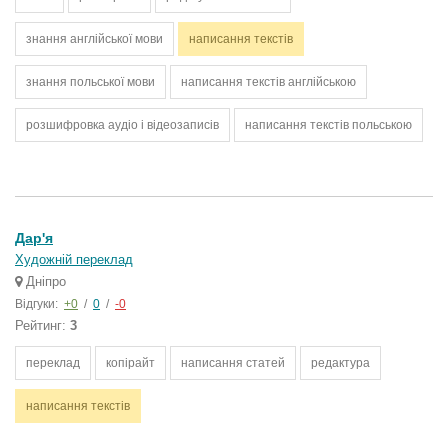
знання англійської мови
написання текстів
знання польської мови
написання текстів англійською
розшифровка аудіо і відеозаписів
написання текстів польською
Дар'я
Художній переклад
Дніпро
Відгуки:
+0
/
0
/
-0
Рейтинг:
3
переклад
копірайт
написання статей
редактура
написання текстів