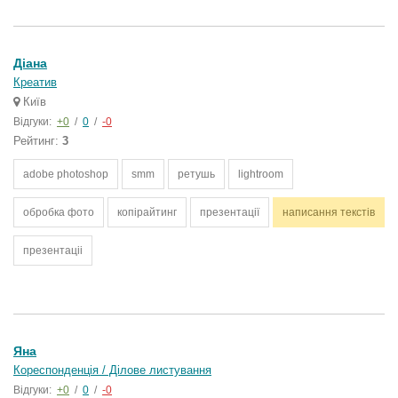
Діана
Креатив
Київ
Відгуки:
+0
/
0
/
-0
Рейтинг:
3
adobe photoshop
smm
ретушь
lightroom
обробка фото
копірайтинг
презентації
написання текстів
презентаціі
Яна
Кореспонденція / Ділове листування
Відгуки:
+0
/
0
/
-0