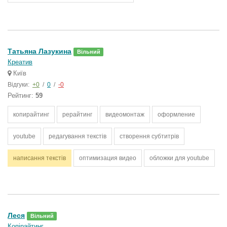
Татьяна Лазукина
Вільний
Креатив
Київ
Відгуки:
+0
/
0
/
-0
Рейтинг:
59
копирайтинг
рерайтинг
видеомонтаж
оформление
youtube
редагування текстів
створення субтитрів
написання текстів
оптимизация видео
обложки для youtube
Леся
Вільний
Копірайтинг