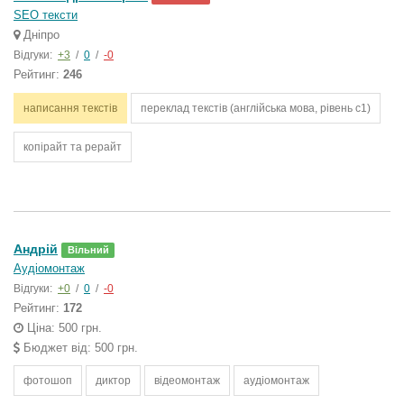
SEO тексти
Дніпро
Відгуки:
+3
/
0
/
-0
Рейтинг:
246
написання текстів
переклад текстів (англійська мова, рівень с1)
копірайт та рерайт
Андрій
Вільний
Аудіомонтаж
Відгуки:
+0
/
0
/
-0
Рейтинг:
172
Ціна: 500 грн.
Бюджет від: 500 грн.
фотошоп
диктор
відеомонтаж
аудіомонтаж