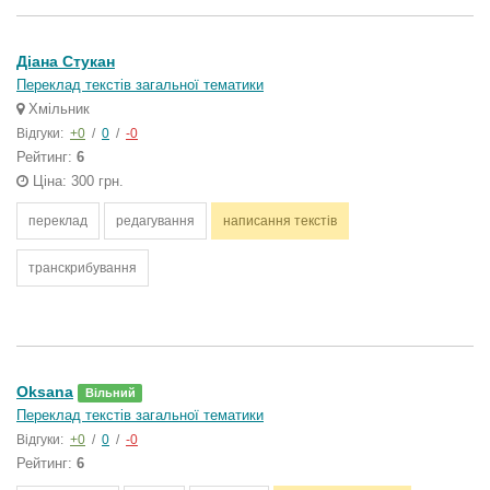
Діана Стукан
Переклад текстів загальної тематики
Хмільник
Відгуки:
+0
/
0
/
-0
Рейтинг:
6
Ціна: 300 грн.
переклад
редагування
написання текстів
транскрибування
Oksana
Вільний
Переклад текстів загальної тематики
Відгуки:
+0
/
0
/
-0
Рейтинг:
6