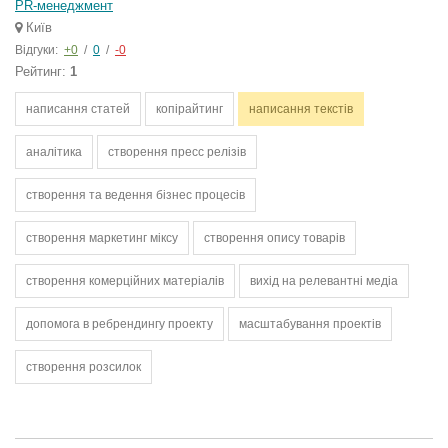
PR-менеджмент
Київ
Відгуки:
+0
/
0
/
-0
Рейтинг:
1
написання статей
копірайтинг
написання текстів
аналітика
створення пресс релізів
створення та ведення бізнес процесів
створення маркетинг міксу
створення опису товарів
створення комерційних матеріалів
вихід на релевантні медіа
допомога в ребрендингу проекту
масштабування проектів
створення розсилок