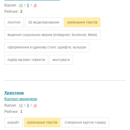
Відгуки:
+0
/
0
/
-0
Рейтинг:
2
логотип
3d моделирование
написання текстів
ведення соціальних мереж (instagram, facebook, tiktok)
оформлення в єдиному стилі: шрифти, кольори
підбір музики і ефектів
монтувати
Христина
Контент-менеджер
Відгуки:
+0
/
0
/
-0
Рейтинг:
1
рерайт
написання текстів
створення карток товару