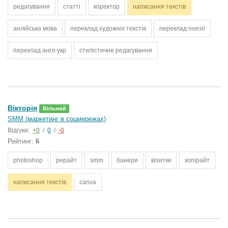
редагування
статті
коректор
написання текстів
анлійська мова
переклад художніх текстів
переклад поезії
переклад англ-укр
стилістичне редагування
Вікторія
Вільний
SMM (маркетинг в соцмережах)
Відгуки:
+0
/
0
/
-0
Рейтинг:
6
photoshop
рерайт
smm
банери
візитки
копірайт
написання текстів
canva