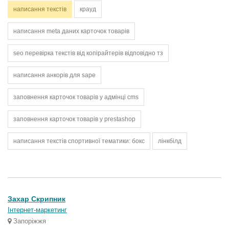
написання текстів
крауд
написання meta даних карточок товарів
seo перевірка текстів від копірайтерів відповідно тз
написання анкорів для sape
заповнення карточок товарів у адмінці cms
заповнення карточок товарів у prestashop
написання текстів спортивної тематики: бокс
лінкбілд
Захар Скрипник
Інтернет-маркетинг
Запоріжжя