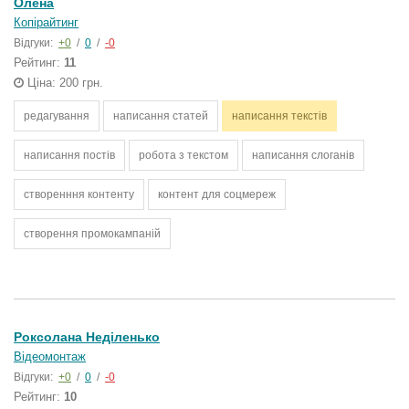
Олена
Копірайтинг
Відгуки:
+0
/
0
/
-0
Рейтинг:
11
Ціна: 200 грн.
редагування
написання статей
написання текстів
написання постів
робота з текстом
написання слоганів
створенння контенту
контент для соцмереж
створення промокампаній
Роксолана Неділенько
Відеомонтаж
Відгуки:
+0
/
0
/
-0
Рейтинг:
10