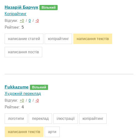
Назарій Барчук
Вільний
Копірайтинг
Відгуки:
+0
/
0
/
-0
Рейтинг:
5
написание статей
копірайтинг
написання текстів
написання постів
Fukkazume
Вільний
Художній переклад
Відгуки:
+0
/
0
/
-0
Рейтинг:
4
логотипи
переклад
ілюстрації
копірайтинг
написання текстів
арти