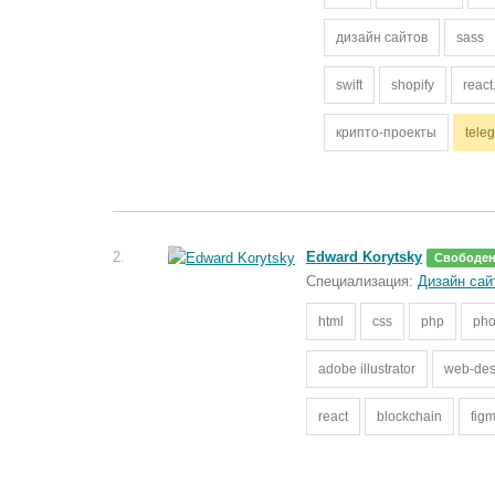
дизайн сайтов
sass
swift
shopify
react
крипто-проекты
tele
2.
Edward Korytsky
Свободе
Специализация:
Дизайн сай
html
css
php
pho
adobe illustrator
web-des
react
blockchain
fig