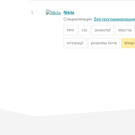
3.
Nikita
Специализация:
Веб-программировани
html
css
javascript
верстка
інтеграції
розробка ботів
telegr