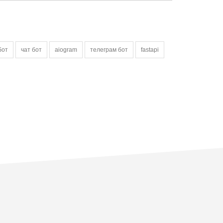
бот
чат бот
aiogram
телеграм бот
fastapi