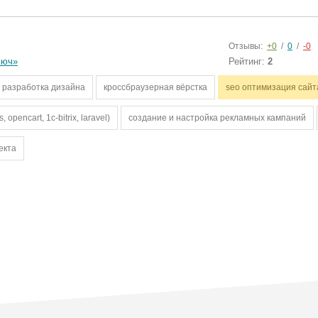
Отзывы:
+0
/
0
/
-0
люч»
Рейтинг:
2
разработка дизайна
кроссбраузерная вёрстка
seo оптимизация сайт
pencart, 1c-bitrix, laravel)
создание и настройка рекламных кампаний
екта