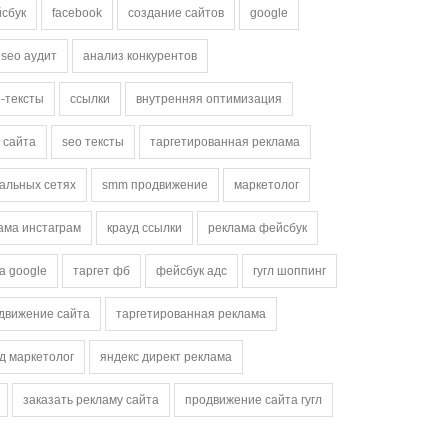
сбук
facebook
создание сайтов
google
seo аудит
анализ конкурентов
-тексты
ссылки
внутренняя оптимизация
 сайта
seo тексты
таргетированная реклама
иальных сетях
smm продвижение
маркетолог
ама инстаграм
крауд ссылки
реклама фейсбук
а google
таргет фб
фейсбук адс
гугл шоппинг
одвижение сайта
таргетированная реклама
д маркетолог
яндекс директ реклама
заказать рекламу сайта
продвижение сайта гугл