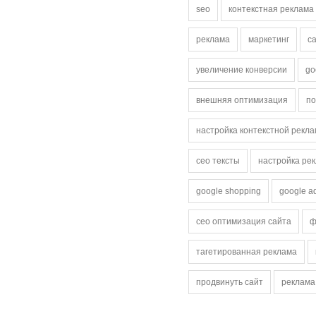
seo
контекстная реклама
реклама
маркетинг
с
увеличение конверсии
go
внешняя оптимизация
по
настройка контекстной рекл
сео тексты
настройка ре
google shopping
google a
сео оптимизация сайта
ф
тагетированная реклама
продвинуть сайт
реклама