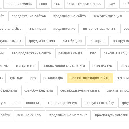
google adwords
smm
сео
семантическое ядро
смм
фей
айт
продвижение сайтов
продвижение сайта
seo оптимизация
ogle analytics
инстаграм
продвижение
интернет маркетинг
seo
купка ссылок
крауд маркетинг
линкбилдер
instagram
раскрутка
амы
seo продвижение сайта
реклама сайта
гугл
реклама в соц
кламы
вывод в топ
продвижение сайта в гугл
реклама гугл
рекл
ds
гугл адс
pps
реклама фб
seo оптимизация сайта
реклам
б реклама
фейсбук реклама
сео продвижение сайта
заказать пр
гугл шопинг
сеошник
торговая реклама
просування сайту
крау
 сайту
вечные ссылки
продвижение магазина
продвинуть магазин