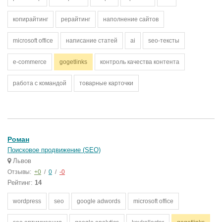
копирайтинг
рерайтинг
наполнение сайтов
microsoft office
написание статей
ai
seo-тексты
e-commerce
gogetlinks
контроль качества контента
работа с командой
товарные карточки
Роман
Поисковое продвижение (SEO)
Львов
Отзывы:
+0
/
0
/
-0
Рейтинг:
14
wordpress
seo
google adwords
microsoft office