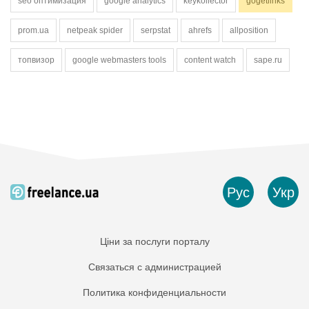
seo оптимизация
google analytics
keykollector
gogetlinks
prom.ua
netpeak spider
serpstat
ahrefs
allposition
топвизор
google webmasters tools
content watch
sape.ru
Рус
Укр
Ціни за послуги порталу
Связаться с администрацией
Политика конфиденциальности