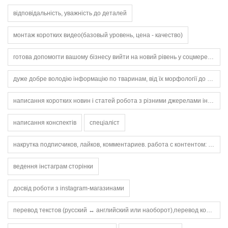
відповідальність, уважність до деталей
монтаж коротких видео(базовый уровень, цена - качество)
готова допомогти вашому бізнесу вийти на новий рівень у соцмережах
дуже добре володію інформацію по тваринам, від їх морфології до годування і утримання.
написання коротких новин і статей робота з різними джерелами інформації швидко та грамотно викладати факти
написання конспектів
спеціаліст
накрутка подписчиков, лайков, комментариев. работа с контентом: публикация, оформление сторис. оформление профиля и создание привлекательной страницы. быстрое выполнение простых заданий (подписки, лайки, комментарии).
ведення інстаграм сторінки
досвід роботи з instagram-магазинами
перевод текстов (русский ↔️ английский или наоборот),перевод коротких статей,перевод сообщений и писем,проверка грамматики и орфографии,работа с текстами для сайтов