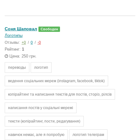
Соня Шаповал
Свободен
Логотипы
Отзывы:
+0
/
0
/
-0
Рейтинг:
1
Цена: 250 грн.
переводы
логотип
ведення соціальних мереж (instagram, facebook, tiktok)
копірайтинг та написання текстів для постів, сторіз, рілсів
написання постів у соціальні мережі
тексти (копірайтинг, пости, редагування)
навичок немає, але я попробую
логотип телеграм