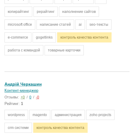
копирайтинг
рерайтинг
наполнение сайтов
microsoft office
написание статей
ai
seo-тексты
e-commerce
gogetlinks
контроль качества контента
работа с командой
товарные карточки
Андрій Черкашин
Контент-менеджер
Отзывы:
+0
/
0
/
-0
Рейтинг:
1
wordpress
magento
администрация
zoho projects
crm системи
контроль качества контента