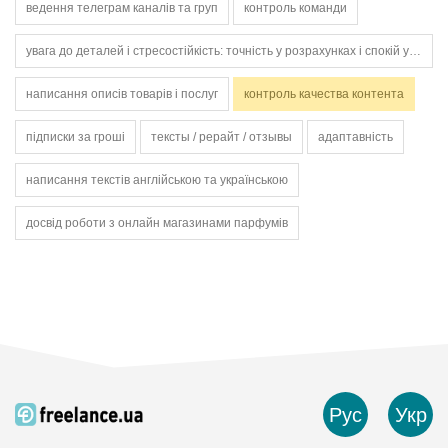
ведення телеграм каналів та груп
контроль команди
увага до деталей і стресостійкість: точність у розрахунках і спокій у кризових ситуаціях, як коливання ринку.
написання описів товарів і послуг
контроль качества контента
підписки за гроші
тексты / рерайт / отзывы
адаптавність
написання текстів англійською та українською
досвід роботи з онлайн магазинами парфумів
Рус
Укр