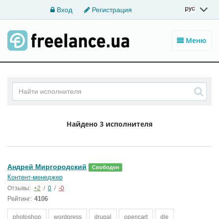
Вход
Регистрация
Меню
Найдено
3 исполнителя
Андрей Миргородский
Свободен
Контент-менеджер
Отзывы:
+2
/
0
/
-0
Рейтинг:
4106
photoshop
wordpress
drupal
opencart
dle