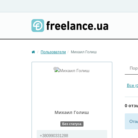
Пользователи
Михаил Голиш
Пор
Все
(0
0 отз
Михаил
Голиш
Отз
Без статуса
+380990331288