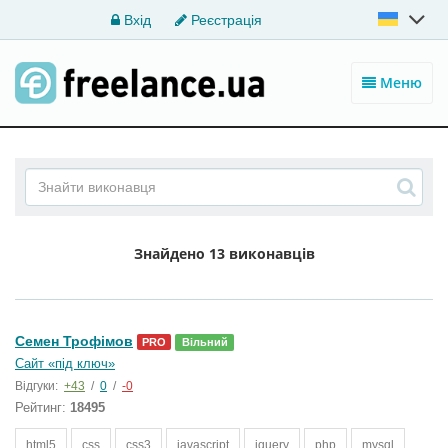
Вхід
Реєстрація
Меню
Знайдено
13 виконавців
Семен Трофімов
PRO
Вільний
Сайт «під ключ»
Відгуки:
+43
/
0
/
-0
Рейтинг:
18495
html5
css
css3
javascript
jquery
php
mysql