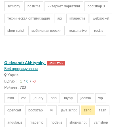
symfony
hostcms
интернет маркетинг
bootstrap 3
техническая оптимизация
api
imagecms
websocket
shop script
мобильная версия
react native
rect.js
Oleksandr Akhtyrskyi
Зайнятий
Веб-програмування
Харків
Відгуки:
+1
/
0
/
-0
Рейтинг:
723
html
css
jquery
php
mysql
joomla
wp
opencart
bootstrap
yii
java script
zend
flash
angular.js
magento
node.js
shop-script
vamshop