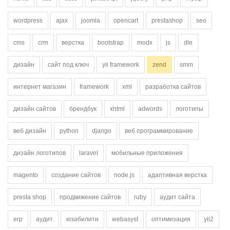
wordpress
ajax
joomla
opencart
prestashop
seo
cms
crm
верстка
bootstrap
modx
js
dle
дизайн
сайт под ключ
yii framework
zend
smm
интернет магазин
framework
xml
разработка сайтов
дизайн сайтов
брендбук
xhtml
adwords
логотипы
веб дизайн
python
django
веб программирование
дизайн логотипов
laravel
мобильные приложения
magento
создание сайтов
node.js
адаптивная верстка
presta shop
продвижение сайтов
ruby
аудит сайта
erp
аудит
юзабилити
webasyst
оптимизация
yii2