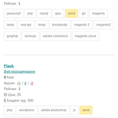
Рейтинг:
1
javascript
php
mysql
ajax
zend
git
magento
lamp
rest api
lemp
knockoutjs
magento 2
magento2
graphql
laminas
adobe commerce
magento cloud
Flack
Веб-програмування
Київ
Відгуки:
+0
/
0
/
-0
Рейтинг:
1
Ціна: 25
Бюджет від: 500
php
wordpress
adobe photoshop
js
zend