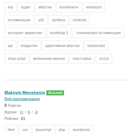
erp
аудит
вёрстка
юзабилити
webasyst
оптимизация
yii2
symfony
hostcms
интернет маркетинг
bootstrap 3
техническая оптимизация
api
imagecms
адаптивная вёрстка
websocket
shop script
мобильная версия
react native
rect.js
Maksym Menshenin
Вільний
Веб-програмування
Херсон
Відгуки:
+0
/
0
/
-0
Рейтинг:
61
html
css
javascript
php
wordpress