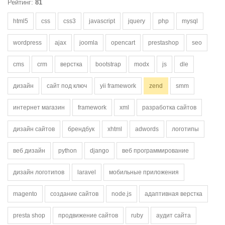
Рейтинг:
81
html5
css
css3
javascript
jquery
php
mysql
wordpress
ajax
joomla
opencart
prestashop
seo
cms
crm
верстка
bootstrap
modx
js
dle
дизайн
сайт под ключ
yii framework
zend
smm
интернет магазин
framework
xml
разработка сайтов
дизайн сайтов
брендбук
xhtml
adwords
логотипы
веб дизайн
python
django
веб программирование
дизайн логотипов
laravel
мобильные приложения
magento
создание сайтов
node.js
адаптивная верстка
presta shop
продвижение сайтов
ruby
аудит сайта