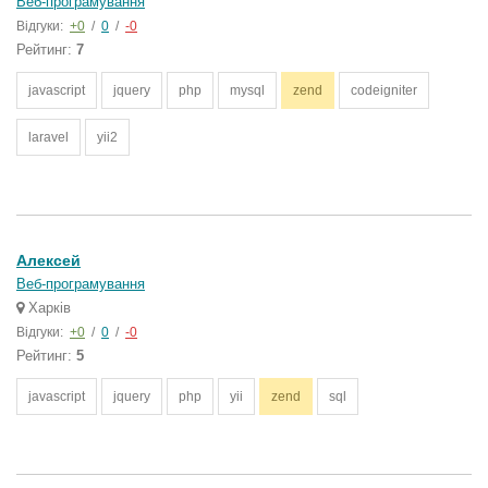
Веб-програмування
Відгуки:
+0
/
0
/
-0
Рейтинг:
7
javascript
jquery
php
mysql
zend
codeigniter
laravel
yii2
Алексей
Веб-програмування
Харків
Відгуки:
+0
/
0
/
-0
Рейтинг:
5
javascript
jquery
php
yii
zend
sql