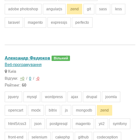
adobe photoshop
angularjs
zend
git
sass
less
laravel
magento
expressjs
perfecto
Александр Федюков
Вільний
Веб-програмування
Київ
Відгуки:
+0
/
0
/
-0
Рейтинг:
60
jquery
mysql
wordpress
ajax
drupal
joomla
opencart
modx
bitrix
js
mongodb
zend
html5/css3
json
postgresql
magento
yii2
symfony
front-end
selenium
cakephp
github
codeception