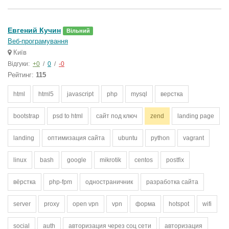
Евгений Кучин
Вільний
Веб-програмування
Київ
Відгуки:
+0
/
0
/
-0
Рейтинг:
115
html
html5
javascript
php
mysql
верстка
bootstrap
psd to html
сайт под ключ
zend
landing page
landing
оптимизация сайта
ubuntu
python
vagrant
linux
bash
google
mikrotik
centos
postfix
вёрстка
php-fpm
одностраничник
разработка сайта
server
proxy
open vpn
vpn
форма
hotspot
wifi
social
auth
авторизация через соц сети
авторизация