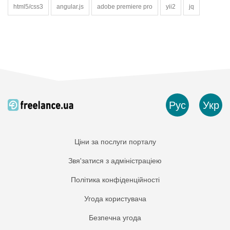
html5/css3
angular.js
adobe premiere pro
yii2
jq
Рус
Укр
Ціни за послуги порталу
Звя'затися з адміністраціею
Політика конфіденційності
Угода користувача
Безпечна угода