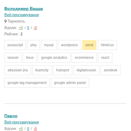
Володимир Ващак
Веб-програмування
Тернопіль
Відгуки:
+0
/
0
/
-0
Рейтинг:
2
javascript
php
mysql
wordpress
zend
html/css
laravel
linux
google analytics
ecommerce
react
atlassian jira
teamcity
hubspot
digitalocean
zendesk
google tag management
google admin panel
Павло
Веб-програмування
Відгуки:
+0
/
0
/
-0