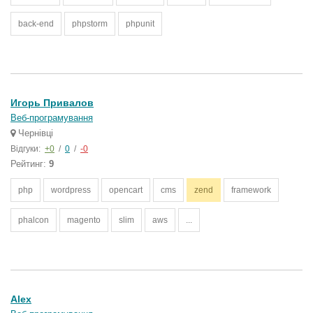
back-end
phpstorm
phpunit
Игорь Привалов
Веб-програмування
Чернівці
Відгуки:
+0
/
0
/
-0
Рейтинг:
9
php
wordpress
opencart
cms
zend
framework
phalcon
magento
slim
aws
...
Alex