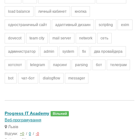
load balance
личный кабинет
кнопка
одностраничный сайт
адаптивный дизаин
scripting
exim
dovecot
team city
mail server
network
сеть
администратор
admin
system
fix
два провайдера
хотспот
telegram
парсинг
parsing
бот
телеграм
bot
чат-бот
dialogflow
messager
Progress IT Academy
Вільний
Веб-програмування
Львів
Відгуки:
+0
/
0
/
-0