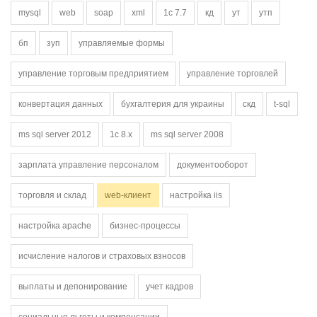
mysql
web
soap
xml
1с 7.7
кд
ут
утп
бп
зуп
управляемые формы
управление торговым предприятием
управление торговлей
конвертация данных
бухгалтерия для украины
скд
t-sql
ms sql server 2012
1с 8.х
ms sql server 2008
зарплата управление персоналом
документооборот
торговля и склад
web-клиент
настройка iis
настройка apache
бизнес-процессы
исчисление налогов и страховых взносов
выплаты и депонирование
учет кадров