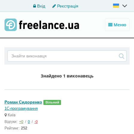
Вхід
Реєстрація
Меню
Знайдено
1 виконавець
Роман Сидоренко
Вільний
1С-програмування
Київ
Відгуки:
+0
/
0
/
-0
Рейтинг:
252