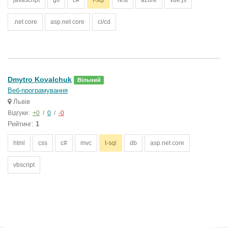
javascript
git
c#
t-sql
rest
azure
vue.js
.net core
asp.net core
ci/cd
Dmytro Kovalchuk
Вільний
Веб-програмування
Львів
Відгуки:
+0
/
0
/
-0
Рейтинг:
1
html
css
c#
mvc
t-sql
db
asp.net core
vbscript