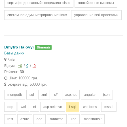
сертифицированный специалист cisco
конвейерные системы
системное администрирование linux
управление веб-проектами
Dmytro Haiovyi
Вільний
Базы даних
Київ
Відгуки:
+0
/
0
/
-0
Рейтинг:
30
Ціна: 100000 грн.
Бюджет від: 50000 грн.
mongodb
sql
xml
c#
asp.net
angular
json
oop
wcf
ef
asp.net mvc
t-sql
winforms
mssql
rest
azure
ood
rabbitmq
linq
masstransit