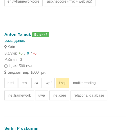
entityframeworkcore
asp.net core (mvc + web api)
Anton Yaniuk
Вільний
Базы даних
Київ
Відгуки:
+0
/
0
/
-0
Рейтинг:
3
Ціна: 500 грн.
Бюджет від: 1000 грн.
html
css
c#
wpf
t-sql
multithreading
.net framework
uwp
.net core
relational database
Serhii Proskurnin