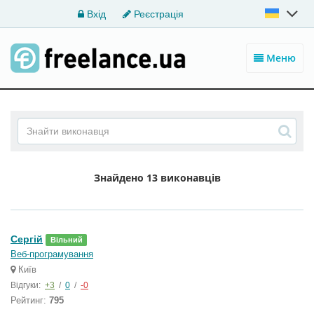
Вхід
Реєстрація
Меню
Знайдено
13 виконавців
Cергій
Вільний
Веб-програмування
Київ
Відгуки:
+3
/
0
/
-0
Рейтинг:
795