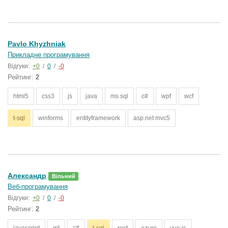
Pavlo Khyzhniak
Прикладне програмування
Відгуки:
+0
/
0
/
-0
Рейтинг:
2
html5
css3
js
java
ms sql
c#
wpf
wcf
t-sql
winforms
entityframework
asp.net mvc5
Александр
Вільний
Веб-програмування
Відгуки:
+0
/
0
/
-0
Рейтинг:
2