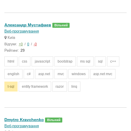
Александр Мустафаев
Вільний
Веб-програмування
Київ
Відгуки:
+0
/
0
/
-0
Рейтинг:
29
html
css
javascript
bootstrap
ms sql
sql
c++
english
c#
asp.net
mvc
windows
asp.net mvc
t-sql
entity framework
razor
linq
Dmytro Kravchenko
Вільний
Веб-програмування