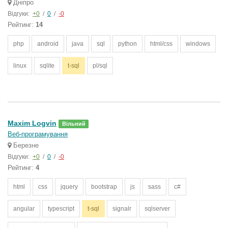
Дніпро
Відгуки:
+0
/
0
/
-0
Рейтинг:
14
php
android
java
sql
python
html/css
windows
linux
sqlite
t-sql
pl/sql
Maxim Logvin
Вільний
Веб-програмування
Березне
Відгуки:
+0
/
0
/
-0
Рейтинг:
4
html
css
jquery
bootstrap
js
sass
c#
angular
typescript
t-sql
signalr
sqlserver