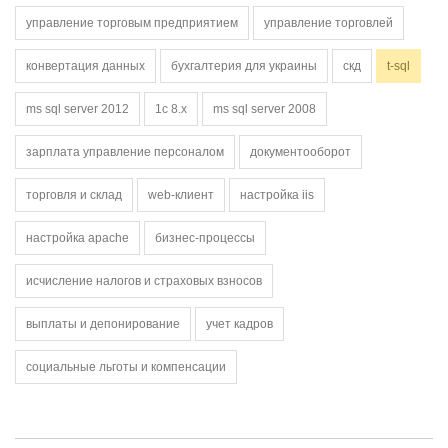
управление торговым предприятием
управление торговлей
конвертация данных
бухгалтерия для украины
скд
t-sql
ms sql server 2012
1с 8.х
ms sql server 2008
зарплата управление персоналом
документооборот
торговля и склад
web-клиент
настройка iis
настройка apache
бизнес-процессы
исчисление налогов и страховых взносов
выплаты и депонирование
учет кадров
социальные льготы и компенсации