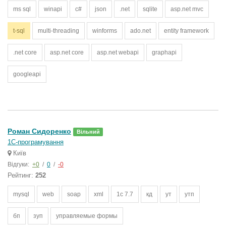
ms sql
winapi
c#
json
.net
sqlite
asp.net mvc
t-sql
multi-threading
winforms
ado.net
entity framework
.net core
asp.net core
asp.net webapi
graphapi
googleapi
Роман Сидоренко
Вільний
1С-програмування
Київ
Відгуки:
+0
/
0
/
-0
Рейтинг:
252
mysql
web
soap
xml
1с 7.7
кд
ут
утп
бп
зуп
управляемые формы