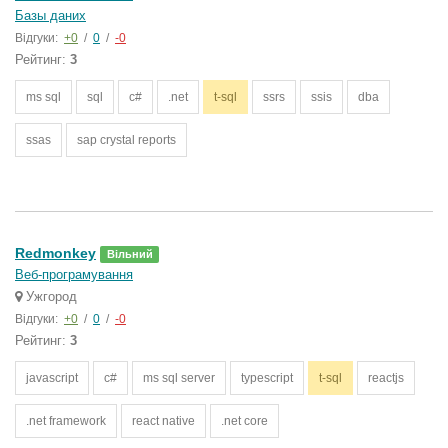
Базы даних
Відгуки:
+0
/
0
/
-0
Рейтинг:
3
ms sql
sql
c#
.net
t-sql
ssrs
ssis
dba
ssas
sap crystal reports
Redmonkey
Вільний
Веб-програмування
Ужгород
Відгуки:
+0
/
0
/
-0
Рейтинг:
3
javascript
c#
ms sql server
typescript
t-sql
reactjs
.net framework
react native
.net core