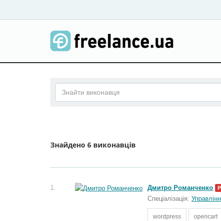
Знайдено
6 виконавців
1.
Дмитро Романченко
Спеціалізація:
Управлінн
wordpress
opencart