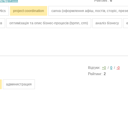
ультування
Рейтинг:
6
tics
project coordination
canva (оформлення афіш, постів, сторіс, през
ів
оптимізація та опис бізнес-процесів (bpmn, crm)
аналіз бізнесу
e
Відгуки:
+0
/
0
/
-0
Рейтинг:
2
администрация