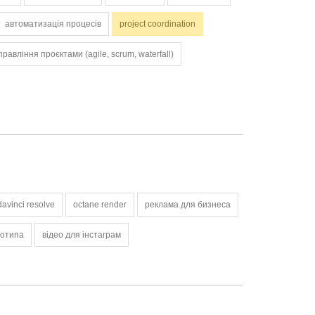
автоматизація процесів
project coordination
правління проєктами (agile, scrum, waterfall)
davinci resolve
octane render
реклама для бизнеса
готипа
відео для інстаграм