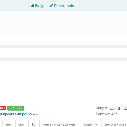
Вхід
Реєстрація
Відгуки:
+0
/
0
/
-
PRO
Вільний
я проектами розробки
Рейтинг:
465
seo
crm
1c
контент-менеджмент
usability
seo оптимиза