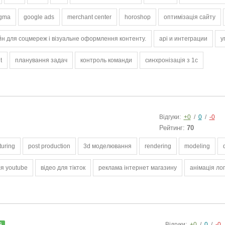
igma
google ads
merchant center
horoshop
оптимізація сайту
н для соцмереж і візуальне оформлення контенту.
api и интеграции
у
t
планування задач
контроль команди
синхронізація з 1с
Відгуки:
+0
/
0
/
-0
Рейтинг:
70
turing
post production
3d моделювання
rendering
modeling
ля youtube
відео для тікток
реклама інтернет магазину
анімація ло
Відгуки:
+0
/
0
/
-0
й