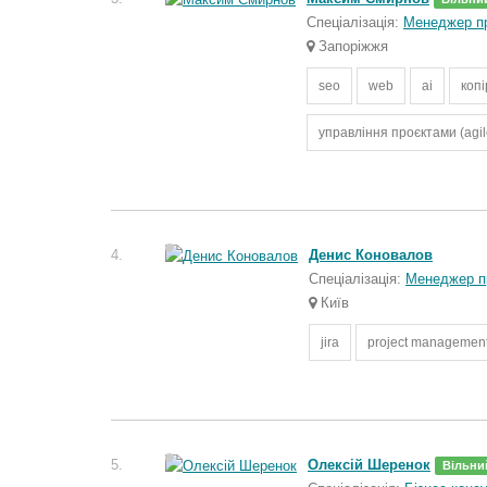
Спеціалізація:
Менеджер пр
Запоріжжя
seo
web
ai
копі
управління проєктами (agile
4.
Денис Коновалов
Спеціалізація:
Менеджер п
Київ
jira
project managemen
5.
Олексій Шеренок
Вільни