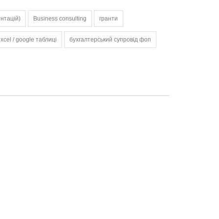
ентацій)
Business consulting
гранти
xcel / google таблиці
бухгалтерський супровід фоп