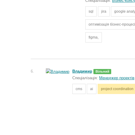
Спеціалізація:
Бізнес-конс
sql
jira
google analy
оптимізація бізнес-процес
figma,
6.
Владимир
Вільний
Спеціалізація:
Менеджер проектів
cms
ai
project coordination