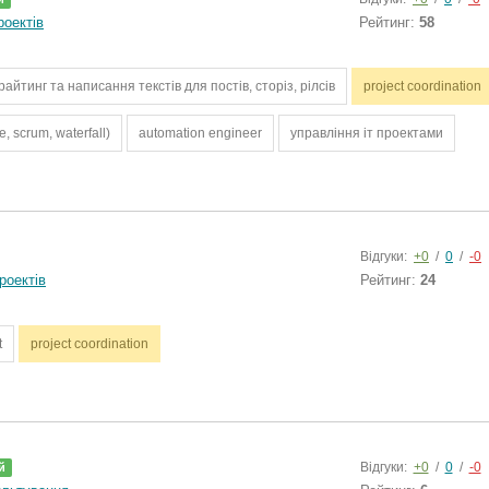
оектів
Рейтинг:
58
райтинг та написання текстів для постів, сторіз, рілсів
project coordination
, scrum, waterfall)
automation engineer
управління іт проектами
Відгуки:
+0
/
0
/
-0
роектів
Рейтинг:
24
t
project coordination
Відгуки:
+0
/
0
/
-0
й