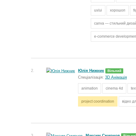
ux/ui
хорошоп
f
canva — стильний дизай
e-commerce developmen
2.
Юлія Нижник
Вільний
Спеціалізація:
3D Анімація
animation
cinema 4d
tex
project coordination
відео д
3.
Максим Смирнов
Вільни