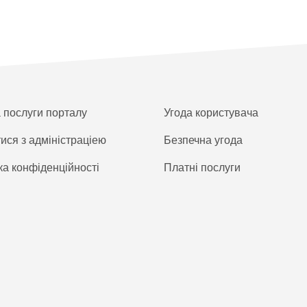
а послуги порталу
Угода користувача
тися з адміністраціею
Безпечна угода
ка конфіденційності
Платнi послуги