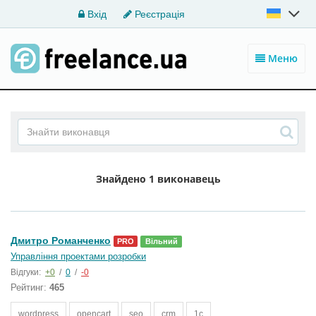
Вхід
Реєстрація
Меню
Знайдено
1 виконавець
Дмитро Романченко
PRO
Вільний
Управління проектами розробки
Відгуки:
+0
/
0
/
-0
Рейтинг:
465
wordpress
opencart
seo
crm
1c