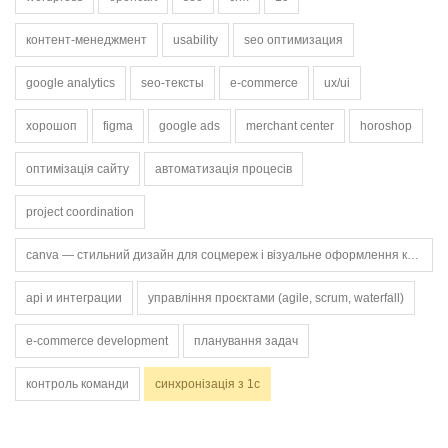
контент-менеджмент
usability
seo оптимизация
google analytics
seo-тексты
e-commerce
ux/ui
хорошоп
figma
google ads
merchant center
horoshop
оптимізація сайту
автоматизація процесів
project coordination
canva — стильний дизайн для соцмереж і візуальне оформлення контенту.
api и интеграции
управління проєктами (agile, scrum, waterfall)
e-commerce development
планування задач
контроль команди
синхронізація з 1с