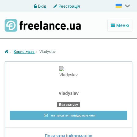
Вхід
Реєстрація
Меню
Користувачі
Vladyslav
Vladyslav
Без статусу
написати повідомлення
Показати інформацію