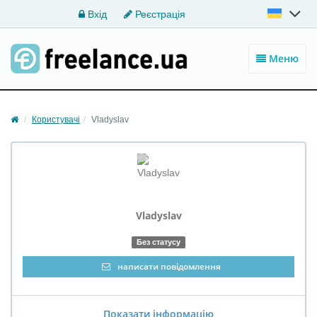
Вхід
Реєстрація
Меню
Користувачі
Vladyslav
Vladyslav
Без статусу
написати повідомлення
Показати інформацію