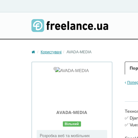
Користувачі
AVADA-MEDIA
Пор
Попер
Технол
AVADA-MEDIA
✅ Dja
Вільний
✅ Vue
Розробка веб та мобільних