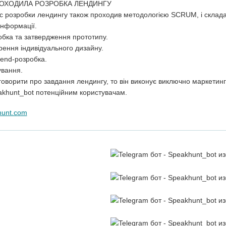
РОХОДИЛА РОЗРОБКА ЛЕНДИНГУ
 розробки лендингу також проходив методологією SCRUM, і складав
 інформації.
обка та затвердження прототипу.
рення індивідуального дизайну.
tend-розробка.
ування.
оворити про завдання лендингу, то він виконує виключно маркетинг
khunt_bot потенційним користувачам.
hunt.com