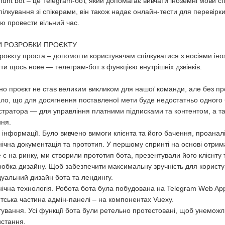
unt bot – це Telegram-бот, який допомагає вивчати іноземні мови с
пілкування зі спікерами, він також надає онлайн-тести для перевірки 
ю провести вільний час.
И РОЗРОБКИ ПРОЄКТУ
роєкту проста – допомогти користувачам спілкуватися з носіями іно
ти щось нове — телеграм-бот з функцією внутрішніх дзвінків.
но проєкт не став великим викликом для нашої команди, але без п
ло, що для досягнення поставленої мети буде недостатньо одного б
стратора — для управління платними підписками та контентом, а та
ня.
 інформації. Було вивчено вимоги клієнта та його бачення, проаналі
ічна документація та прототип. У першому спринті на основі отриман
е є на ринку, ми створили прототип бота, презентували його клієнту 
обка дизайну. Щоб забезпечити максимальну зручність для користув
дуальний дизайн бота та лендингу.
ічна технологія. Робота бота була побудована на Telegram Web Ap
нтська частина адмін-панелі – на компонентах Vuexy.
ування. Усі функції бота були ретельно протестовані, щоб унемож
стання.