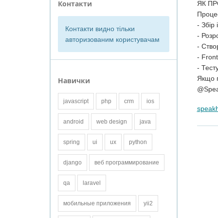
Контакти
ЯК П
Процес
- Збір
Контакти видно тільки
- Розр
авторизованим користувачам
- Ство
- Fron
- Тест
Якщо г
Навички
@Spea
javascript
php
crm
ios
speak
android
web design
java
spring
ui
ux
python
django
веб программирование
qa
laravel
мобильные приложения
yii2