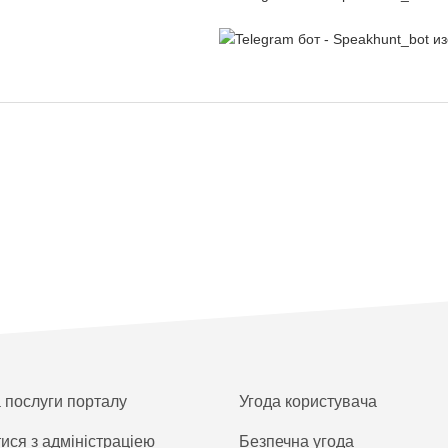
а послуги порталу
Угода користувача
тися з адміністраціею
Безпечна угода