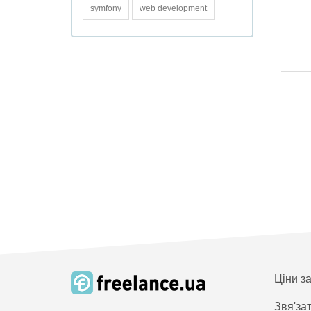
symfony
web development
Ціни з
Звя'за