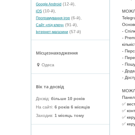
(12-й),
Google Android
(10-й),
МОЖЛ
iOS
(6-й),
Telegr
Програмування ігор
Основн
(91-й),
Сайт «під ключ»
- Спіл
(57-й)
Інтернет-магазини
- Prem
кількі
- Перс
Місцезнаходження
- Пере
- Пошу
Одеса
- Дода
- Дост
Вік та досвід
МОЖЛ
Панель
Досвід:
більше 10 років
✅ вест
На сайті:
6 років 6 місяців
✅ конт
Заходив:
1 місяць тому
✅ керу
✅ керу