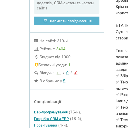
Speakh
додатків, CRM-систем та кастом
Крім с
сайтів
корист
написати повідомлення
ЕТАП
Суть п
створи
На сайті: 319-й
Рейтинг:
3404
Техніч
Бюджет від 1000
показа
адміні
Безпечні угоди:
1
завдан
Відгуки:
+1
/
0
/
-0
✅ Збір
В обраних у
5
✅ Техн
які вж
✅ Розр
індиві
Спеціалізації
✅ Техн
(75-й),
Веб-програмування
а кліє
(18-й),
Розробка CRM и ERP
✅ Тест
(4-й),
Проектування
викори