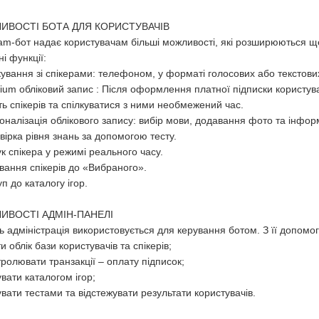
ИВОСТІ БОТА ДЛЯ КОРИСТУВАЧІВ
am-бот надає користувачам більші можливості, які розширюються щ
і функції:
кування зі спікерами: телефоном, у форматі голосових або текстови
ium обліковий запис : Після оформлення платної підписки користув
сть спікерів та спілкуватися з ними необмежений час.
оналізація облікового запису: вибір мови, додавання фото та інформ
вірка рівня знань за допомогою тесту.
к спікера у режимі реального часу.
вання спікерів до «Вибраного».
уп до каталогу ігор.
ИВОСТІ АДМІН-ПАНЕЛІ
 адміністрація використовується для керування ботом. З її допомо
и облік бази користувачів та спікерів;
ролювати транзакції – оплату підписок;
вати каталогом ігор;
вати тестами та відстежувати результати користувачів.