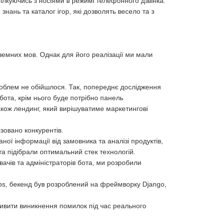
пілкуючись з носіями в режимі телефонного дзвінка.
знань та каталог ігор, які дозволять весело та з
земних мов. Однак для його реалізації ми мали
роблем не обійшлося. Так, попереднє дослідження
ота, крім нього буде потрібно панель
кож лендинг, який вирішуватиме маркетингові
зовано конкурентів.
ої інформації від замовника та аналізі продуктів,
та підібрали оптимальний стек технологій.
ачів та адміністраторів бота, ми розробили
ps, бекенд був розроблений на фреймворку Django,
ливити виникнення помилок під час реального