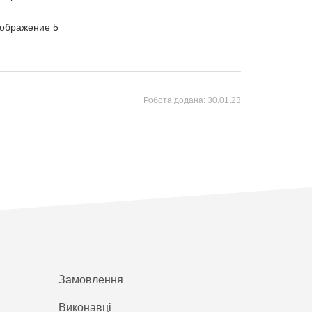
Робота додана:
30.01.23
Замовлення
Виконавці