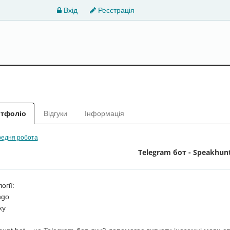
Вхід
Реєстрація
тфоліо
Відгуки
Інформація
едня робота
Telegram бот - Speakhun
огії:
ngo
xy