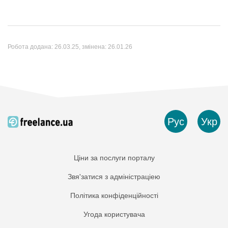
Робота додана:
26.03.25
, змінена:
26.01.26
Рус
Укр
Ціни за послуги порталу
Звя'затися з адміністраціею
Політика конфіденційності
Угода користувача