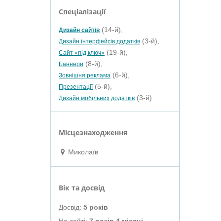
Спеціалізації
(14-й),
Дизайн сайтів
(3-й),
Дизайн інтерфейсів додатків
(19-й),
Сайт «під ключ»
(8-й),
Баннери
(6-й),
Зовнішня реклама
(5-й),
Презентації
(3-й)
Дизайн мобільних додатків
Місцезнаходження
Миколаїв
Вік та досвід
Досвід:
5 років