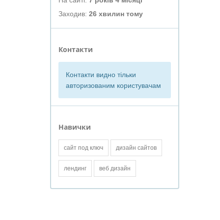
На сайті:
7 років 4 місяці
Заходив:
26 хвилин тому
Контакти
Контакти видно тільки
авторизованим користувачам
Навички
сайт под ключ
дизайн сайтов
лендинг
веб дизайн