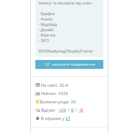
бізнесу та експертів під ключ.
- Брифінг
- Аналіз
- Мудборд
- Дизайн
- Верстка
- SEO
WIX/Readymag/Shopify/Framer
написати повідомлення
На сайті: 32-й
Рейтинг:
6339
Безпечні угоди:
24
Відгуки:
+29
/
0
/
-0
В обраних у
17