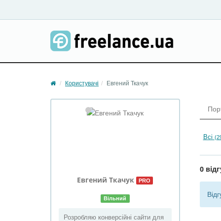
Користувачі
Евгений Ткачук
Пор
Всі
(2
0 відг
Евгений
Ткачук
PRO
Відг
Вільний
Розробляю конверсійні сайти для