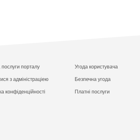
а послуги порталу
Угода користувача
тися з адміністраціею
Безпечна угода
ка конфіденційності
Платнi послуги