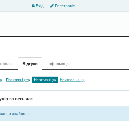
Вхід
Реєстрація
тфоліо
Відгуки
Інформація
Позитивні
Негативні
Нейтральні
9)
(29)
(0)
(0)
уків за весь час
уки не знайдені