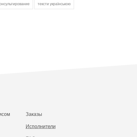
онсультирование
тексти українською
исом
Заказы
Исполнители