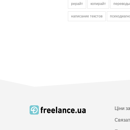
рерайт
копирайт
переводы
написание текстов
психодиагн
Ціни з
Связат