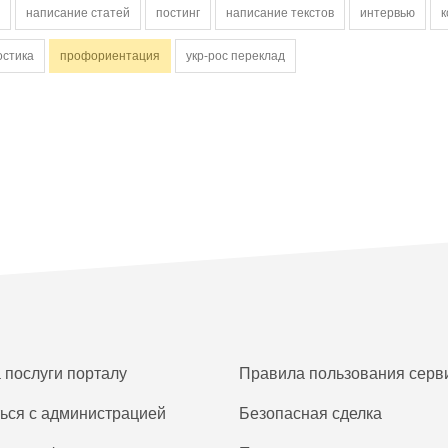
написание статей
постинг
написание текстов
интервью
к
остика
профориентация
укр-рос переклад
а послуги порталу
Правила пользования серв
ься с администрацией
Безопасная сделка