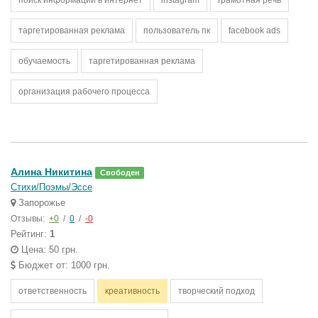
поиск информации в интернет
instagram
грамотная речь
таргетированная реклама
пользователь пк
facebook ads
обучаемость
таргетированная реклама
организация рабочего процесса
Алина Никитина
Свободен
Стихи/Поэмы/Эссе
Запорожье
Отзывы:
+0
/
0
/
-0
Рейтинг:
1
Цена: 50 грн.
Бюджет от: 1000 грн.
ответственность
креативность
творческий подход