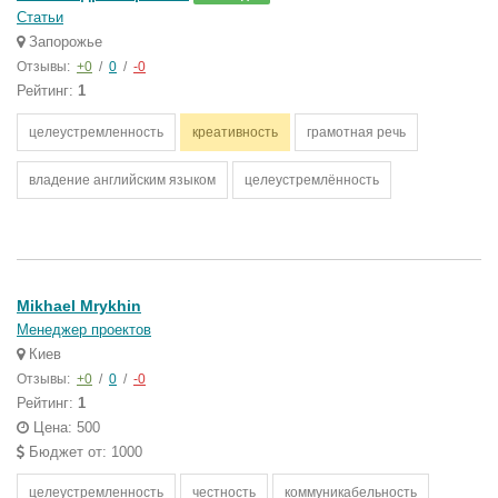
Статьи
Запорожье
Отзывы:
+0
/
0
/
-0
Рейтинг:
1
целеустремленность
креативность
грамотная речь
владение английским языком
целеустремлённость
Mikhael Mrykhin
Менеджер проектов
Киев
Отзывы:
+0
/
0
/
-0
Рейтинг:
1
Цена: 500
Бюджет от: 1000
целеустремленность
честность
коммуникабельность