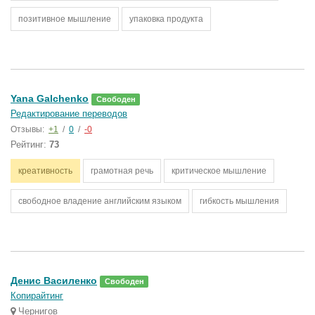
позитивное мышление
упаковка продукта
Yana Galchenko
Свободен
Редактирование переводов
Отзывы:
+1
/
0
/
-0
Рейтинг:
73
креативность
грамотная речь
критическое мышление
свободное владение английским языком
гибкость мышления
Денис Василенко
Свободен
Копирайтинг
Чернигов