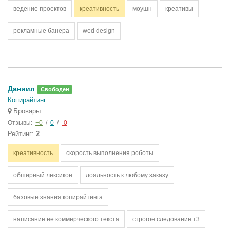
ведение проектов
креативность
моушн
креативы
рекламные банера
wed design
Даниил
Свободен
Копирайтинг
Бровары
Отзывы:
+0
/
0
/
-0
Рейтинг:
2
креативность
скорость выполнения роботы
обширный лексикон
лояльность к любому заказу
базовые знания копирайтинга
написание не коммерческого текста
строгое следование т3