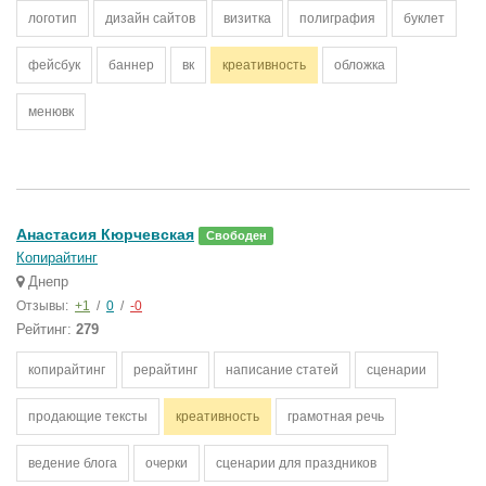
логотип
дизайн сайтов
визитка
полиграфия
буклет
фейсбук
баннер
вк
креативность
обложка
менювк
Анастасия Кюрчевская
Свободен
Копирайтинг
Днепр
Отзывы:
+1
/
0
/
-0
Рейтинг:
279
копирайтинг
рерайтинг
написание статей
сценарии
продающие тексты
креативность
грамотная речь
ведение блога
очерки
сценарии для праздников