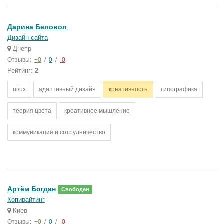
Дарина Беловол
Дизайн сайта
Днепр
Отзывы:
+0
/
0
/
-0
Рейтинг:
2
ui/ux
адаптивный дизайн
креативность
типографика
теория цвета
креативное мышление
коммуникация и сотрудничество
Артём Богдан
Свободен
Копирайтинг
Киев
Отзывы:
+0
/
0
/
-0