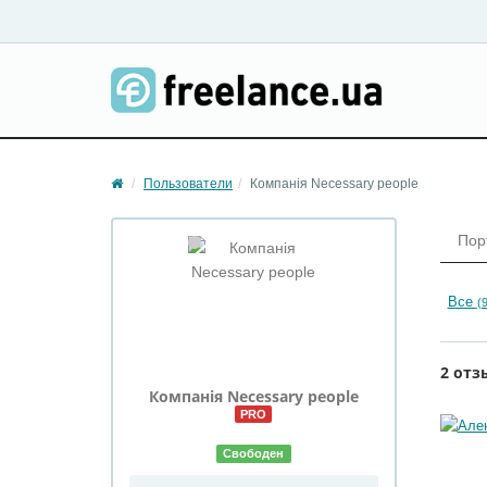
Пользователи
Компанія Necessary people
Пор
Все
(
2 отз
Компанія Necessary people
PRO
Свободен