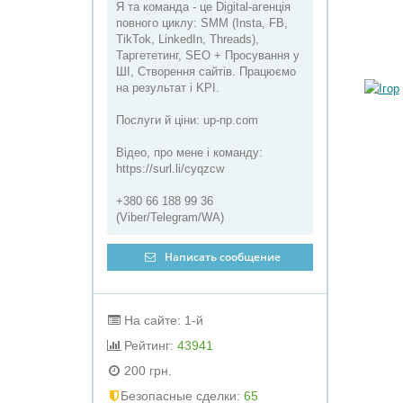
Я та команда - це Digital-агенція
повного циклу: SMM (Insta, FB,
TikTok, LinkedIn, Threads),
Таргететинг, SEO + Просування у
ШІ, Cтворення сайтів. Працюємо
на результат і KPI.
Послуги й ціни: up-np.com
Відео, про мене і команду:
https://surl.li/cyqzcw
+380 66 188 99 36
(Viber/Telegram/WA)
Написать сообщение
На сайте: 1-й
Рейтинг:
43941
200 грн.
Бeзопасные сделки:
65