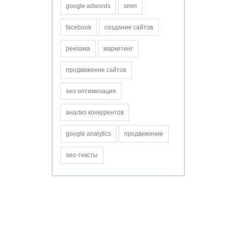
google adwords
smm
facebook
создание сайтов
реклама
маркетинг
продвижение сайтов
seo оптимизация
анализ конкурентов
google analytics
продвижение
seo-тексты