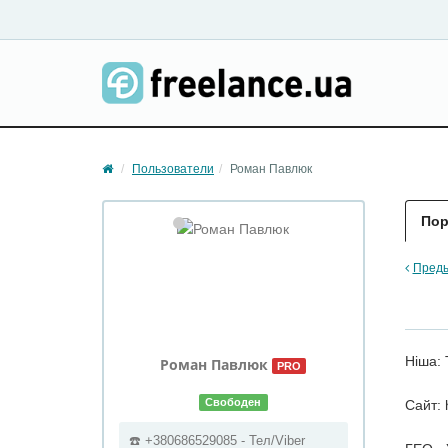
Пользователи
Роман Павлюк
По
Преды
Ніша: 
Роман
Павлюк
PRO
Свободен
Сайт: 
☎️ +380686529085 - Тел/Viber