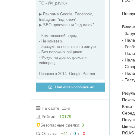
ГЕО - 
TG - @r_pavliuk
Послуг
▶ Реклама Google, Facebook,
Instagram "під ключ".
▶ SEO просування "під ключ".
Викона
- Запу
- Комплексний підхід.
- Нала
- Не конвеєр.
- Зрозуміло пояснюю та звітую.
- Розб
- Без порожніх обіцянок.
- Нала
- Фокус на довгостроковій
- Нала
співпраці.
- Ство
- Нала
Працюю з 2014. Google Partner
- Тест
Написать сообщение
Резуль
Показ
Кліки 
На сайте: 11-й
Середн
Рейтинг:
10179
Покуп
Бeзопасные сделки:
9
Цінніс
ROAS 
Отзывы:
+41
/
0
/
-0