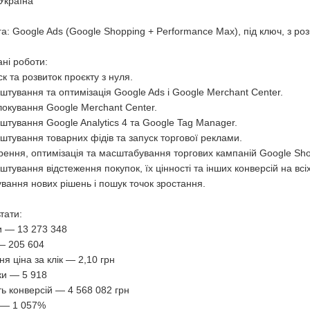
Україна
а: Google Ads (Google Shopping + Performance Max), під ключ, з р
ні роботи:
ск та розвиток проєкту з нуля.
штування та оптимізація Google Ads і Google Merchant Center.
локування Google Merchant Center.
штування Google Analytics 4 та Google Tag Manager.
штування товарних фідів та запуск торгової реклами.
рення, оптимізація та масштабування торгових кампаній Google Sho
штування відстеження покупок, їх цінності та інших конверсій на всі
ування нових рішень і пошук точок зростання.
тати:
и — 13 273 348
— 205 604
я ціна за клік — 2,10 грн
ки — 5 918
ть конверсій — 4 568 082 грн
— 1 057%