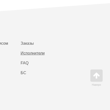
исом
Заказы
Исполнители
FAQ
БС
Наверх