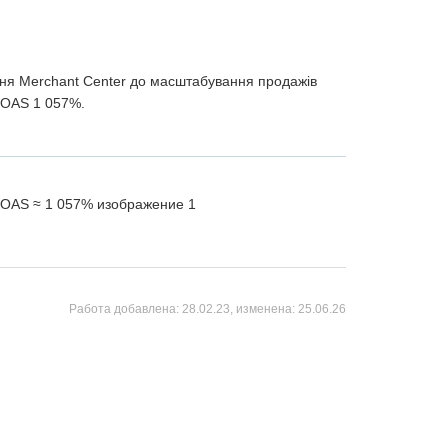
ання Merchant Center до масштабування продажів
 ROAS 1 057%.
Работа добавлена:
28.02.23
, изменена:
25.06.26