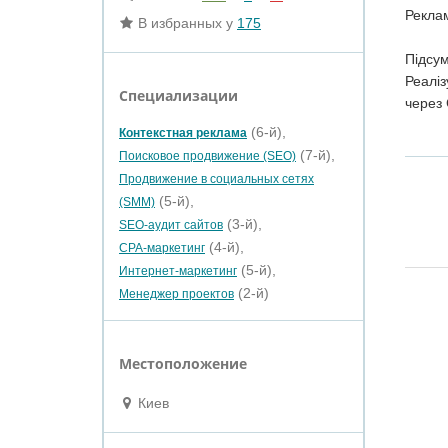
Рекла
В избранных у
175
Підсум
Реаліз
Специализации
через 
(6-й),
Контекстная реклама
(7-й),
Поисковое продвижение (SEO)
Продвижение в социальных сетях
(5-й),
(SMM)
(3-й),
SEO-аудит сайтов
(4-й),
CPA-маркетинг
(5-й),
Интернет-маркетинг
(2-й)
Менеджер проектов
Местоположение
Киев