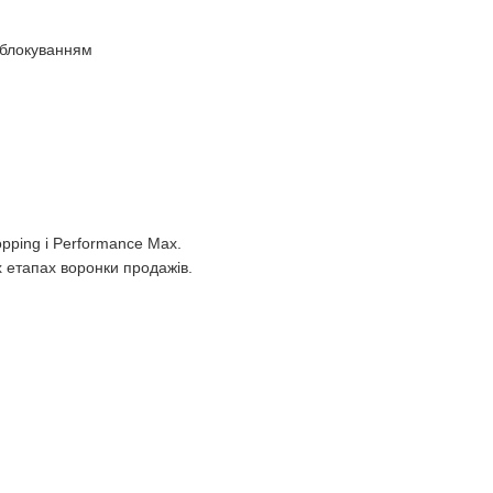
озблокуванням
pping і Performance Max.
х етапах воронки продажів.