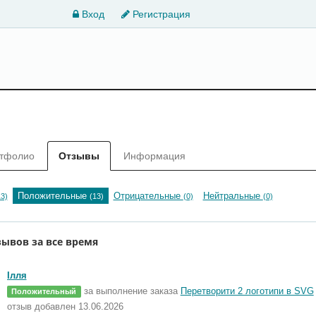
Вход
Регистрация
тфолио
Отзывы
Информация
Положительные
Отрицательные
Нейтральные
13)
(13)
(0)
(0)
зывов за все время
Iлля
за выполнение заказа
Перетворити 2 логотипи в SVG
Положительный
отзыв добавлен 13.06.2026