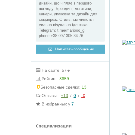
дизайн, що чіпляє з першого
погляду. Брендинг, логотипи,
банери, упаковка та дизайн для
соцмереж. Стиль, сміливість і
сильна візуальна ідентика.
Telegram: t.me/mariooo_g
phone +38 097 305 34 76
Написать сообщение
На сайте: 57-й
Рейтинг:
3659
Бeзопасные сделки:
13
Отзывы:
+13
/
0
/
-0
В избранных у
7
Специализации