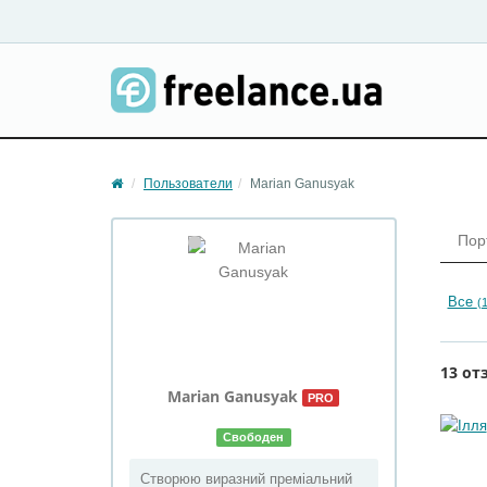
Пользователи
Marian Ganusyak
Пор
Все
(
13 от
Marian
Ganusyak
PRO
Свободен
Створюю виразний преміальний