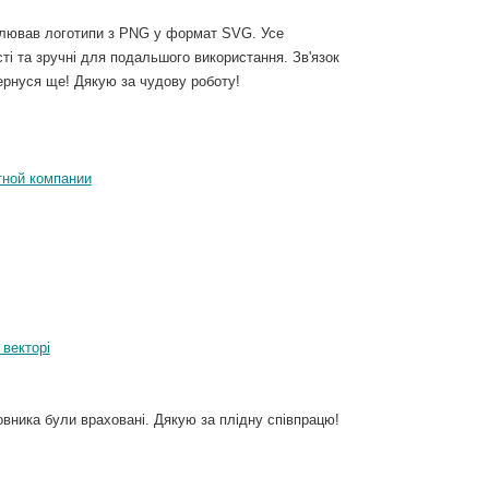
алював логотипи з PNG у формат SVG. Усе
ті та зручні для подальшого використання. Зв'язок
вернуся ще! Дякую за чудову роботу!
тной компании
 векторі
вника були враховані. Дякую за плідну співпрацю!