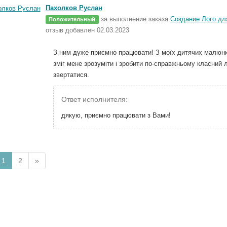
Пахолков Руслан
за выполнение заказа
Создание Лого для
Положительный
отзыв добавлен 02.03.2023
З ним дуже приємно працювати! З моїх дитячих малюнк
зміг мене зрозуміти і зробити по-справжньому класний 
звертатися.
Ответ исполнителя:
дякую, приємно працювати з Вами!
1
2
»