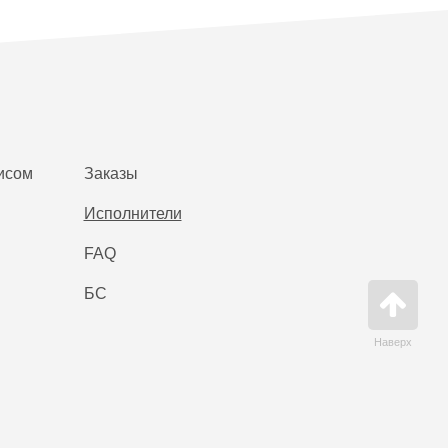
исом
Заказы
Исполнители
FAQ
БС
Наверх