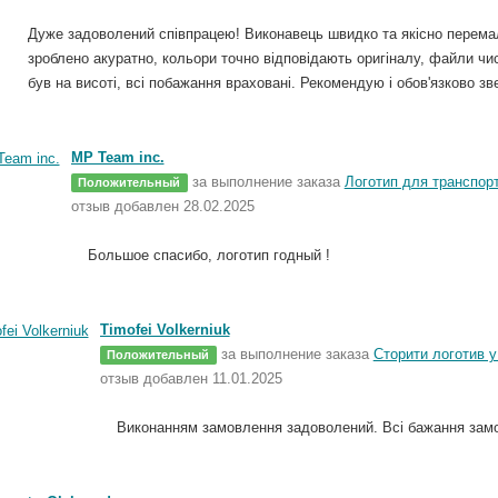
Дуже задоволений співпрацею! Виконавець швидко та якісно перем
зроблено акуратно, кольори точно відповідають оригіналу, файли чис
був на висоті, всі побажання враховані. Рекомендую і обов'язково з
MP Team inc.
за выполнение заказа
Логотип для транспор
Положительный
отзыв добавлен 28.02.2025
Большое спасибо, логотип годный !
Timofei Volkerniuk
за выполнение заказа
Сторити логотив у
Положительный
отзыв добавлен 11.01.2025
Виконанням замовлення задоволений. Всі бажання замо