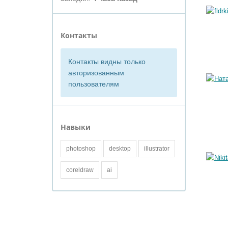
Контакты
Контакты видны только
авторизованным
пользователям
Навыки
photoshop
desktop
illustrator
coreldraw
ai