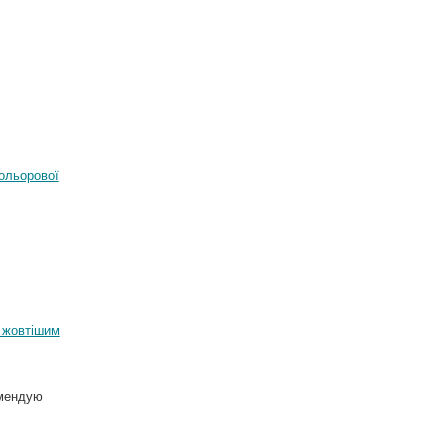
ольорової
 жовтішим
омендую