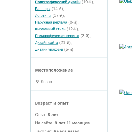
(10-й),
Полиграфический дизайн
(14-й),
Баннеры
(17-й),
Логотипы
(8-й),
Наружная реклама
(12-й),
Фирменный стиль
(2-й),
Полиграфическая верстка
(21-й),
Дизайн сайта
(5-й)
Дизайн упаковки
Местоположение
Львов
Возраст и опыт
Опыт:
8 лет
На сайте:
9 лет 11 месяцев
Заходил:
4 часа назад