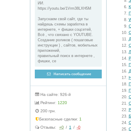
З
ИИ.
К
https://youtu.be/1Vrm38LXH5M
П
Запускаем свой сайт, где ты
W
найдешь схемы заработка в
С
интернете, + фишки соцсетей,
С
Всё , что связано с YOUTUBE.
Д
Создание роликов ( пошаговые
инструкции ) , сайтов, мобильных
С
приложений,
Л
правильный поиск в интернете ,
Р
фишки, се
П
Д
Написать сообщение
Н
П
П
На сайте: 926-й
С
Рейтинг:
1220
С
Р
200 грн.
Б
Бeзопасные сделки:
1
С
Отзывы:
+0
/
1
/
-0
С