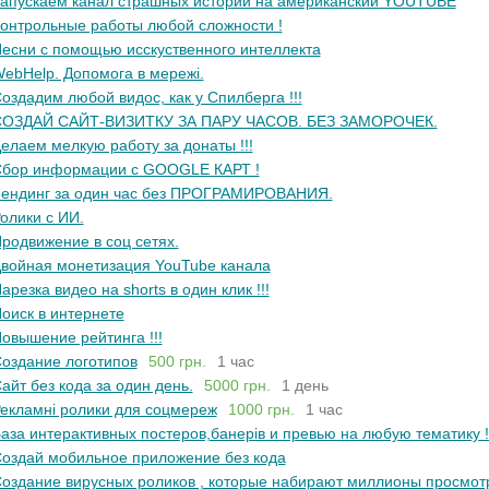
апускаем канал страшных историй на американский YOUTUBE
онтрольные работы любой сложности !
есни с помощью исскуственного интеллекта
ebHelp. Допомога в мережі.
оздадим любой видос, как у Спилберга !!!
ОЗДАЙ САЙТ-ВИЗИТКУ ЗА ПАРУ ЧАСОВ. БЕЗ ЗАМОРОЧЕК.
елаем мелкую работу за донаты !!!
бор информации с GOOGLE КАРТ !
ендинг за один час без ПРОГРАМИРОВАНИЯ.
олики с ИИ.
родвижение в соц сетях.
войная монетизация YouTube канала
арезка видео на shorts в один клик !!!
оиск в интернете
овышение рейтинга !!!
оздание логотипов
500 грн.
1 час
айт без кода за один день.
5000 грн.
1 день
екламні ролики для соцмереж
1000 грн.
1 час
аза интерактивных постеров,банерів и превью на любую тематику !
оздай мобильное приложение без кода
оздание вирусных роликов , которые набирают миллионы просмот