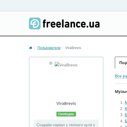
Пользователи
ViraBrevis
По
Все р
Музы
ViraBrevis
К
Свободен
Б
Б
Создаём сериал с полного нуля с