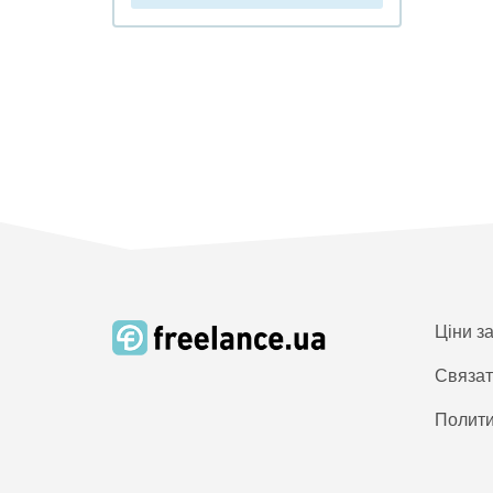
Ціни з
Связат
Полити