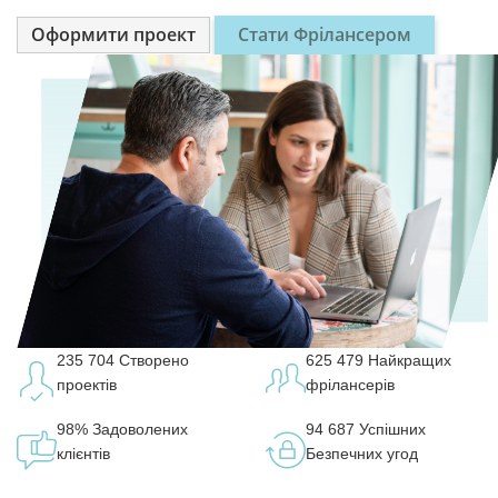
Оформити проект
Стати Фрілансером
235 704
Створено
625 479
Найкращих
проектів
фрілансерів
98%
Задоволених
94 687
Успішних
клієнтів
Безпечних угод