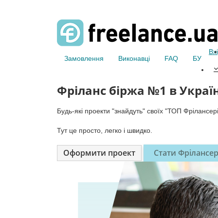
Вх
Замовлення
Виконавці
FAQ
БУ
Фріланс біржа №1 в Україн
Будь-які проекти "знайдуть" своїх "ТОП Фрілансері
Тут це просто, легко і швидко.
Оформити проект
Стати Фрілансе