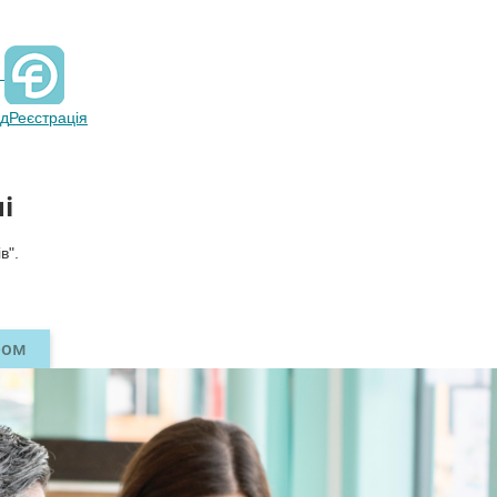
ід
Реєстрація
і
в".
ром