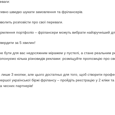
еваги:
їтивно швидко шукати замовлення та фрілансерів.
зволить розповісти про свої переваги.
формлення портфоліо – фрілансери можуть вибрати найзручніший д
твердити за 5 хвилин!
е бути для вас недосяжним міражем у пустелі, а стане реальним рез
опонуємо кілька різновидів реклами: розміщуйте пропозицію про сво
 лише 3 кнопки, але цього достатньо для того, щоб створити профе
ершої української біржі фрілансу – пройдіть реєстрацію у 2 кліки т
та чесних партнерів!