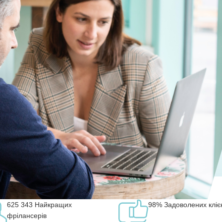
625 343
Найкращих
98%
Задоволених кліє
фрілансерів