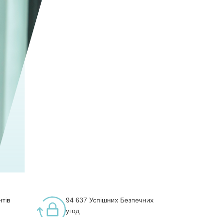
нтів
94 637
Успішних Безпечних
угод