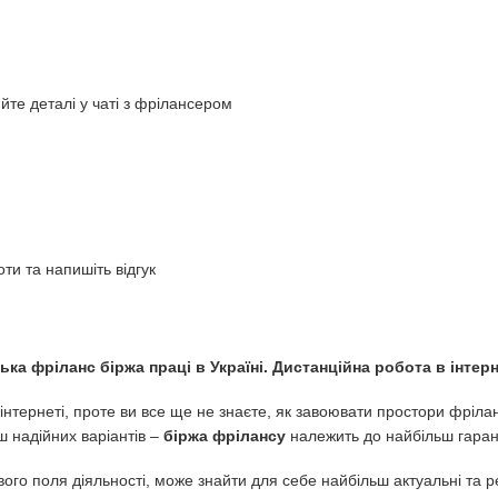
те деталі у чаті з фрілансером
ти та напишіть відгук
ька фріланс біржа праці в Україні. Дистанційна робота в інтерн
нтернеті, проте ви все ще не знаєте, як завоювати простори фріланс
ш надійних варіантів –
біржа фрілансу
належить до найбільш гаран
вого поля діяльності, може знайти для себе найбільш актуальні та р