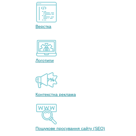
Верстка
Логотипи
Контекстна реклама
Пошукове просування сайту (SEO)