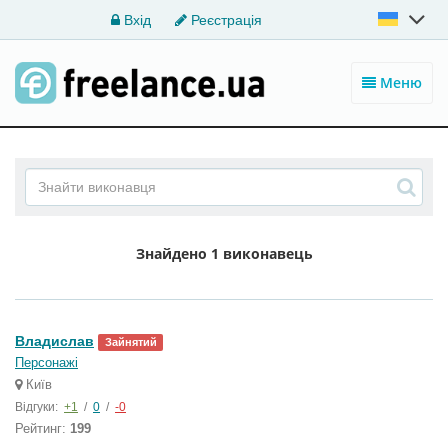
Вхід
Реєстрація
Меню
Знайдено
1 виконавець
Владислав
Зайнятий
Персонажі
Київ
Відгуки:
+1
/
0
/
-0
Рейтинг:
199