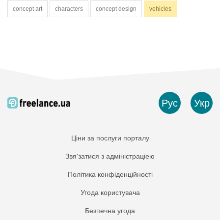
concept art
characters
concept design
vehicles
Рус
Укр
Ціни за послуги порталу
Звя'затися з адміністраціею
Політика конфіденційності
Угода користувача
Безпечна угода