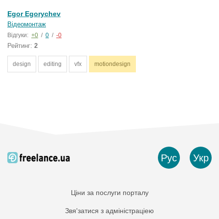
Egor Egorychev
Відеомонтаж
Відгуки:
+0
/
0
/
-0
Рейтинг:
2
design
editing
vfx
motiondesign
Рус
Укр
Ціни за послуги порталу
Звя'затися з адміністраціею