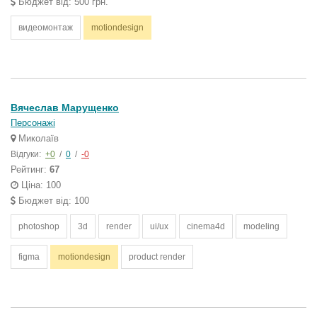
Бюджет від: 500 грн.
видеомонтаж
motiondesign
Вячеслав Марущенко
Персонажі
Миколаїв
Відгуки:
+0
/
0
/
-0
Рейтинг:
67
Ціна: 100
Бюджет від: 100
photoshop
3d
render
ui/ux
cinema4d
modeling
figma
motiondesign
product render