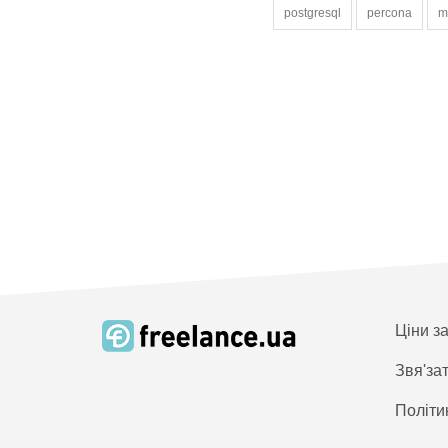
postgresql
percona
m
Ціни з
Звя'за
Політи