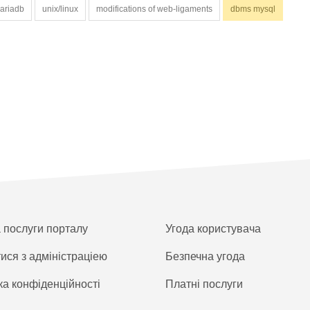
ariadb
unix/linux
modifications of web-ligaments
dbms mysql
а послуги порталу
Угода користувача
тися з адміністраціею
Безпечна угода
ка конфіденційності
Платнi послуги