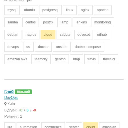
mysql
ubuntu
postgresql
linux
nginx
apache
samba
centos
postfix
lamp
jenkins
monitoring
debian
nagios
cloud
zabbix
dovecot
github
devops
ssl
docker
ansible
docker-compose
amazon aws
teamcity
gentoo
ldap
travis
travis ci
Глеб
Вільний
DevOps
Київ
Відгуки:
+0
/
0
/
-0
Рейтинг:
1
jira
automation
confluence
server
cloud
atlassian