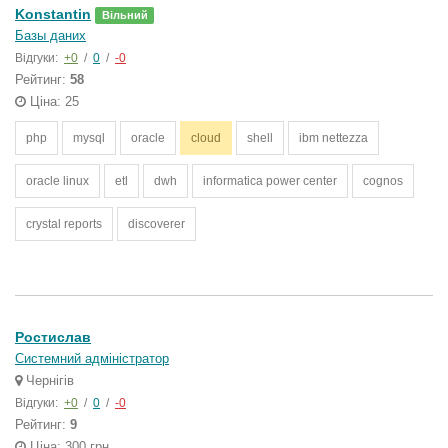
Konstantin
Вільний
Базы даних
Відгуки:
+0
/
0
/
-0
Рейтинг:
58
Ціна: 25
php
mysql
oracle
cloud
shell
ibm nettezza
oracle linux
etl
dwh
informatica power center
cognos
crystal reports
discoverer
Ростислав
Системний адміністратор
Чернігів
Відгуки:
+0
/
0
/
-0
Рейтинг:
9
Ціна: 300 грн.