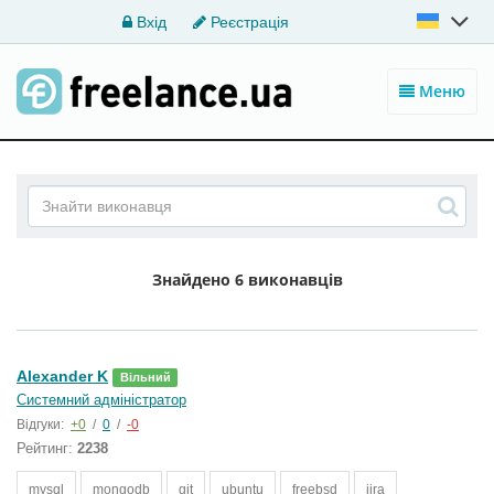
Вхід
Реєстрація
Меню
Знайдено
6 виконавців
Alexander K
Вільний
Системний адміністратор
Відгуки:
+0
/
0
/
-0
Рейтинг:
2238
mysql
mongodb
git
ubuntu
freebsd
jira