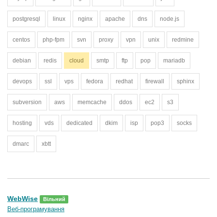
postgresql
linux
nginx
apache
dns
node.js
centos
php-fpm
svn
proxy
vpn
unix
redmine
debian
redis
cloud
smtp
ftp
pop
mariadb
devops
ssl
vps
fedora
redhat
firewall
sphinx
subversion
aws
memcache
ddos
ec2
s3
hosting
vds
dedicated
dkim
isp
pop3
socks
dmarc
xbtt
WebWise
Вільний
Веб-програмування