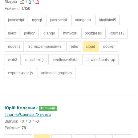
Відгуки:
+7
/
0
/
-0
Рейтинг:
1450
javascript
mysql
java script
mongodb
html/html5
ui/ux
python
django
html/css
postgresql
css/css3
node.js
3d моделирование
redis
cloud
docker
web3
react/next.js
svelte/sveltekit
tailwind/bootstrap
express/nest js
animated graphics
Юрій Колесник
Вільний
Плагіни/Сценарії/Утиліти
Відгуки:
+0
/
0
/
-0
Рейтинг:
78