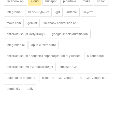
facebook api
cloud
hubspot
pipedrive
make
notion
integromat
парсинг даних
gpt
airtable
keycrm
make.com
gemini
facebook conversion api
автоматизація комунікацій
google sheets automation
integration ai
api и интеграции
автоматизація процесів і впровадження ai у бізнес
аі генерація
автоматизация рутинных задач
crm системи
automation engineer
бізнес автоматизація
автоматизація crm
perplexity
apify