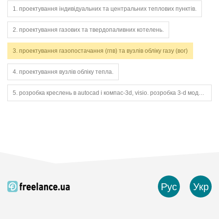
1. проектування індивідуальних та центральних теплових пунктів.
2. проектування газових та твердопаливних котелень.
3. проектування газопостачання (гпв) та вузлів обліку газу (вог)
4. проектування вузлів обліку тепла.
5. розробка креслень в autocad і компас-3d, visio. розробка 3-d моделей в solidworks.
Рус
Укр