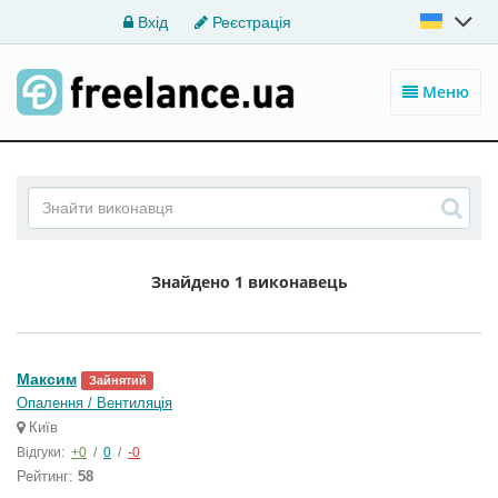
Вхід
Реєстрація
Меню
Знайдено
1 виконавець
Максим
Зайнятий
Опалення / Вентиляція
Київ
Відгуки:
+0
/
0
/
-0
Рейтинг:
58