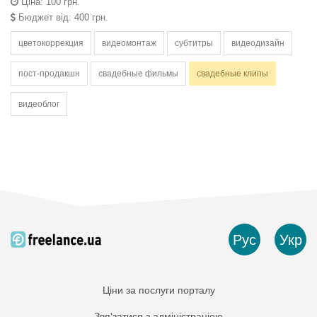
Ціна: 100 грн.
Бюджет від: 400 грн.
цветокоррекция
видеомонтаж
субтитры
видеодизайн
пост-продакшн
свадебные фильмы
свадебные клипы
видеоблог
Рус
Укр
Ціни за послуги порталу
Звя'затися з адміністраціею