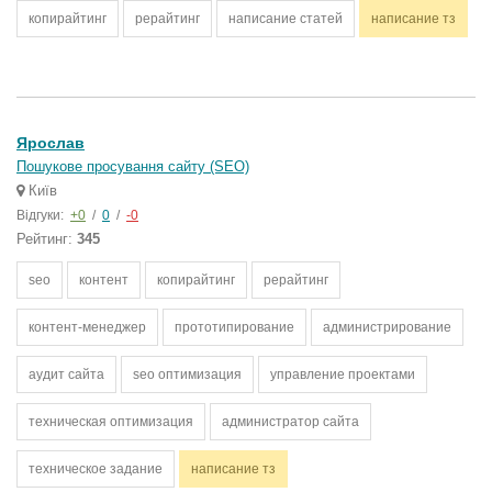
копирайтинг
рерайтинг
написание статей
написание тз
Ярослав
Пошукове просування сайту (SEO)
Київ
Відгуки:
+0
/
0
/
-0
Рейтинг:
345
seo
контент
копирайтинг
рерайтинг
контент-менеджер
прототипирование
администрирование
аудит сайта
seo оптимизация
управление проектами
техническая оптимизация
администратор сайта
техническое задание
написание тз