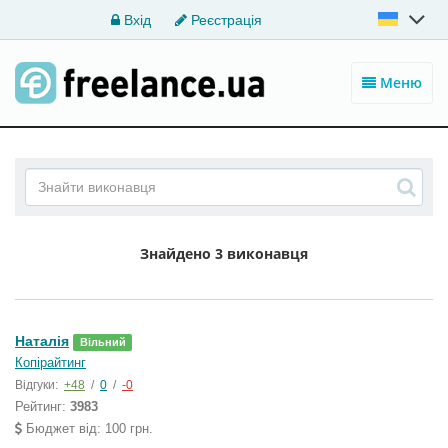
Вхід
Реєстрація
Меню
Знайдено
3 виконавця
Наталія
Вільний
Копірайтинг
Відгуки:
+48
/
0
/
-0
Рейтинг:
3983
Бюджет від: 100 грн.