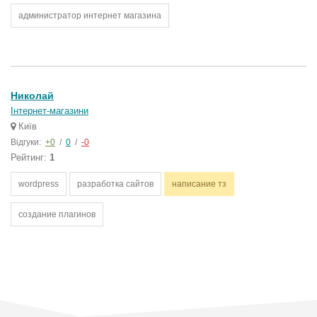
администратор интернет магазина
Николай
Інтернет-магазини
Київ
Відгуки:
+0
/
0
/
-0
Рейтинг:
1
wordpress
разработка сайтов
написание тз
создание плагинов