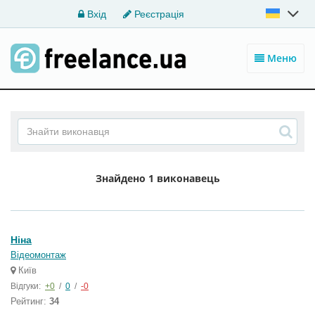
Вхід
Реєстрація
Меню
Знайдено
1 виконавець
Ніна
Відеомонтаж
Київ
Відгуки:
+0
/
0
/
-0
Рейтинг:
34