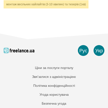
монтаж весільних хайлайтів (3-10 хвилин) та тизерів (1хв)
Рус
Укр
Ціни за послуги порталу
Звя'затися з адміністраціею
Політика конфіденційності
Угода користувача
Безпечна угода