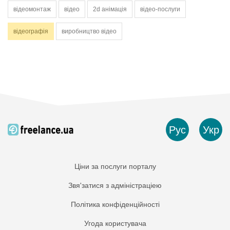
відеомонтаж
відео
2d анімація
відео-послуги
відеографія
виробництво відео
Рус
Укр
Ціни за послуги порталу
Звя'затися з адміністраціею
Політика конфіденційності
Угода користувача