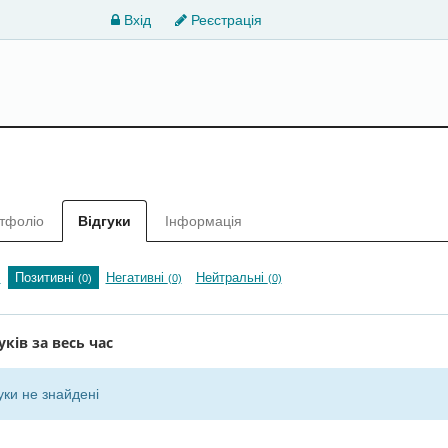
Вхід
Реєстрація
тфоліо
Відгуки
Інформація
Позитивні
Негативні
Нейтральні
)
(0)
(0)
(0)
уків за весь час
уки не знайдені