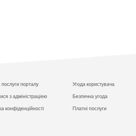
а послуги порталу
Угода користувача
тися з адміністраціею
Безпечна угода
ка конфіденційності
Платнi послуги