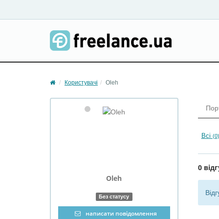
Користувачі
Oleh
Пор
Всі
(0
0 відг
Oleh
Відг
Без статусу
написати повідомлення