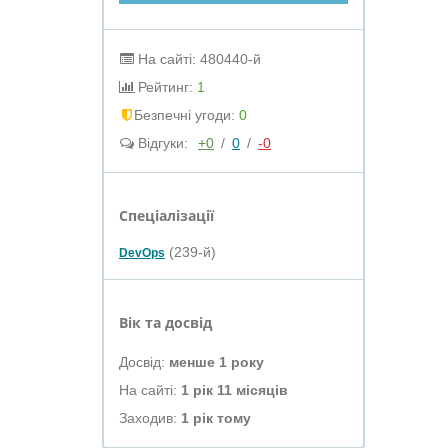
На сайті: 480440-й
Рейтинг:
1
Безпечні угоди:
0
Відгуки:
+0
/
0
/
-0
Спеціалізації
(239-й)
DevOps
Вік та досвід
Досвід:
менше 1 року
На сайті:
1 рік 11 місяців
Заходив:
1 рік тому