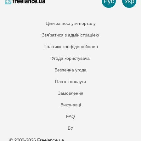
Рус
Укр
Ціни за послуги порталу
Звя'затися з адміністраціею
Політика конфіденційності
Угода користувача
Безпечна угода
Платнi послуги
Замовлення
Виконавці
FAQ
БУ
© 2009-2026 Freelance.ua