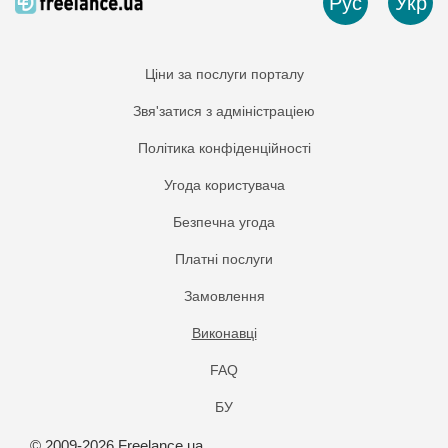
Рус
Укр
Ціни за послуги порталу
Звя'затися з адміністраціею
Політика конфіденційності
Угода користувача
Безпечна угода
Платнi послуги
Замовлення
Виконавці
FAQ
БУ
© 2009-2026 Freelance.ua