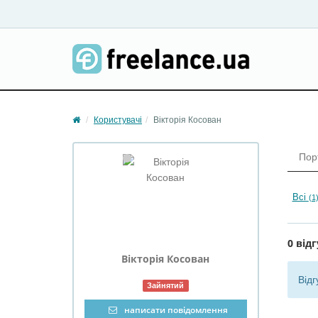
Користувачі
Вікторія Косован
Пор
Всі
(1
0 відг
Вікторія
Косован
Відг
Зайнятий
написати повідомлення