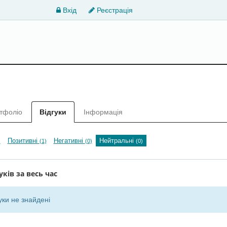
Вхід
Реєстрація
тфоліо
Відгуки
Інформація
Позитивні
Негативні
Нейтральні
)
(1)
(0)
(0)
уків за весь час
уки не знайдені