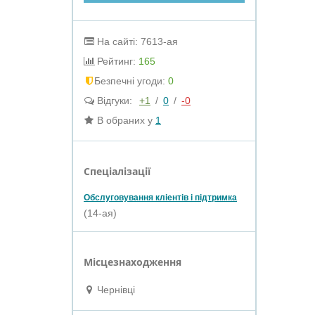
На сайті: 7613-ая
Рейтинг:
165
Безпечні угоди:
0
Відгуки:
+1
/
0
/
-0
В обраних у
1
Спеціалізації
Обслуговування кліентів і підтримка
(14-ая)
Місцезнаходження
Чернівці