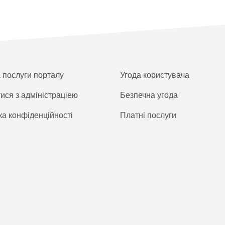
а послуги порталу
Угода користувача
тися з адміністраціею
Безпечна угода
ка конфіденційності
Платнi послуги