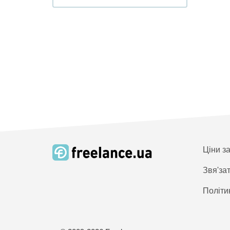
Ціни з
Звя'за
Політи