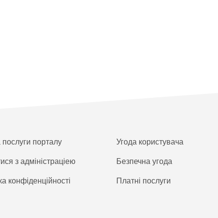
а послуги порталу
Угода користувача
тися з адміністраціею
Безпечна угода
ка конфіденційності
Платнi послуги