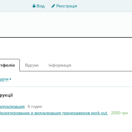
Вхід
Реєстрація
тфоліо
Відгуки
Інформація
зділи
рукції
изуализация
6 годин
роектирование и визуализация тренеражеров work out.
2000 грн.