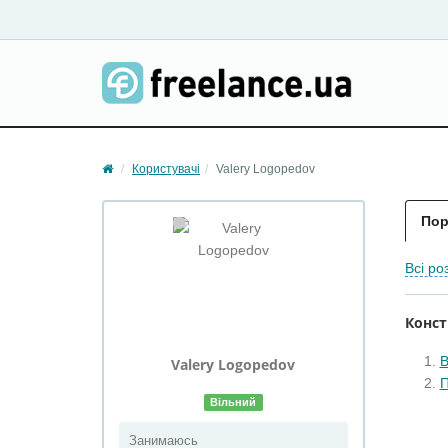
Користувачі
Valery Logopedov
Пор
Всі ро
Конст
В
Valery
Logopedov
П
Вільний
Занимаюсь