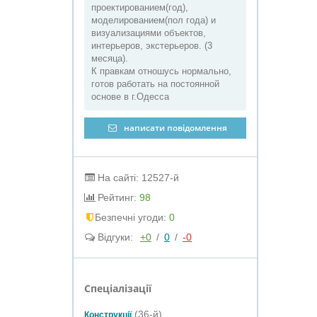
проектированием(год),
моделированием(пол года) и
визуализациями объектов,
интерьеров, экстерьеров. (3
месяца).
К правкам отношусь нормально,
готов работать на постоянной
основе в г.Одесса
написати повідомлення
На сайті: 12527-й
Рейтинг:
98
Безпечні угоди:
0
Відгуки:
+0
/
0
/
-0
Спеціалізації
(36-й)
Конструкції