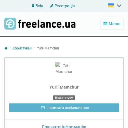
Вхід
Реєстрація
Меню
Користувачі
Yurii Mamchur
Yurii Mamchur
Без статусу
написати повідомлення
Показати інформацію