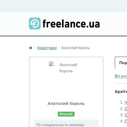
Користувачі
Анатолий Король
Пор
Всі ро
Архіт
Ч
Анатолий
Король
С
Вільний
С
П
По специальности инженер-