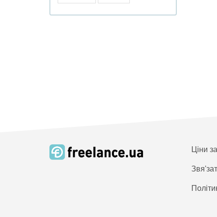
Ціни з
Звя'за
Політи