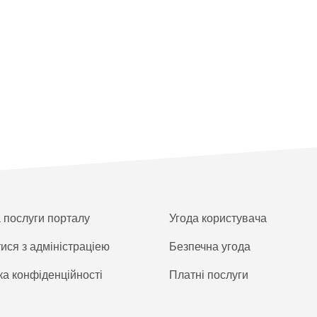
а послуги порталу
Угода користувача
тися з адміністраціею
Безпечна угода
ка конфіденційності
Платнi послуги