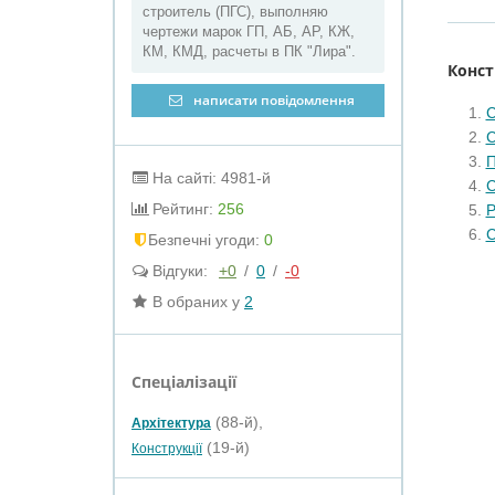
строитель (ПГС), выполняю
чертежи марок ГП, АБ, АР, КЖ,
КМ, КМД, расчеты в ПК "Лира".
Конст
написати повідомлення
С
С
П
На сайті: 4981-й
С
Рейтинг:
256
Р
С
Безпечні угоди:
0
Відгуки:
+0
/
0
/
-0
В обраних у
2
Спеціалізації
(88-й),
Архітектура
(19-й)
Конструкції