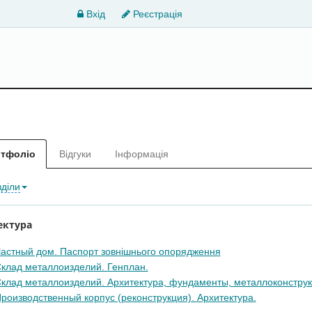
Вхід
Реєстрація
тфоліо
Відгуки
Інформація
зділи
ектура
астный дом. Паспорт зовнішнього опорядження
клад металлоизделий. Генплан.
клад металлоизделий. Архитектура, фундаменты, металлоконструк
роизводственный корпус (реконструкция). Архитектура.