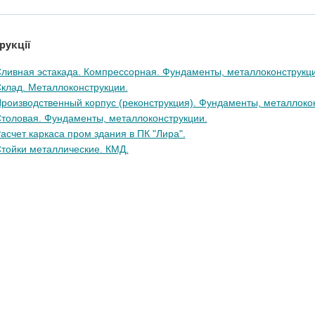
рукції
ливная эстакада. Компрессорная. Фундаменты, металлоконструкци
клад. Металлоконструкции.
роизводственный корпус (реконструкция). Фундаменты, металлоко
толовая. Фундаменты, металлоконструкции.
асчет каркаса пром здания в ПК "Лира".
тойки металлические. КМД.