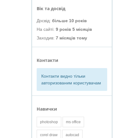
Вік та досвід
Досвід:
більше 10 років
На сайті:
9 років 5 місяців
Заходив:
7 місяців тому
Контакти
Контакти видно тільки
авторизованим користувачам
Навички
photoshop
ms office
corel draw
autocad