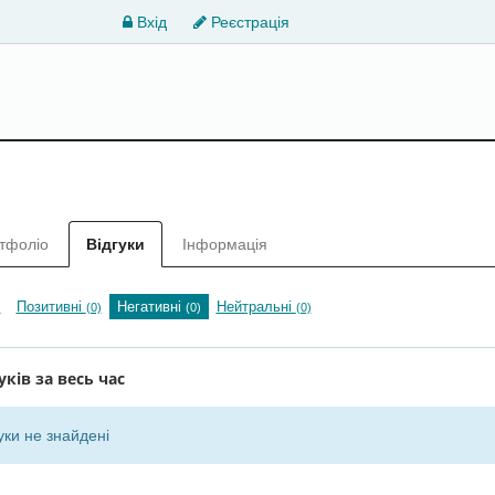
Вхід
Реєстрація
тфоліо
Відгуки
Інформація
Позитивні
Негативні
Нейтральні
)
(0)
(0)
(0)
уків за весь час
уки не знайдені