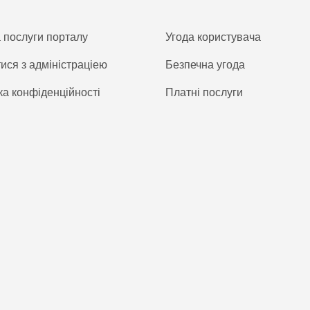
а послуги порталу
Угода користувача
тися з адміністраціею
Безпечна угода
ка конфіденційності
Платнi послуги