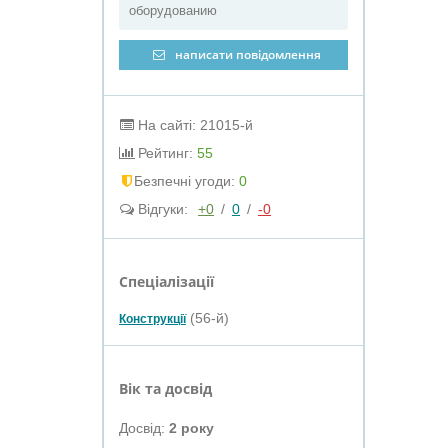
оборудованию
написати повідомлення
На сайті: 21015-й
Рейтинг:
55
Безпечні угоди:
0
Відгуки:
+0
/
0
/
-0
Спеціалізації
(56-й)
Конструкції
Вік та досвід
Досвід:
2 року