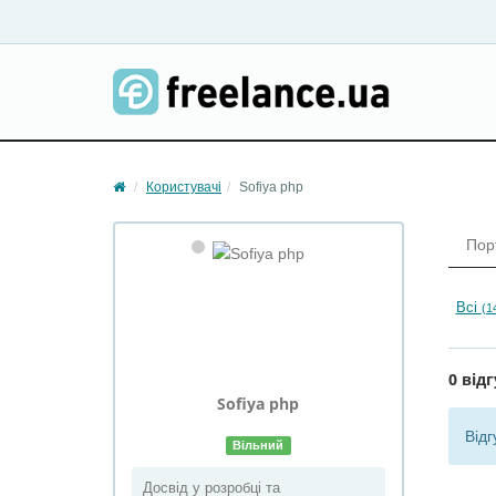
Користувачі
Sofiya php
Пор
Всі
(1
0 відг
Sofiya
php
Відг
Вільний
Досвід у розробці та