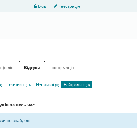
Вхід
Реєстрація
тфоліо
Відгуки
Інформація
Позитивні
Негативні
Нейтральні
4)
(14)
(0)
(0)
уків за весь час
уки не знайдені