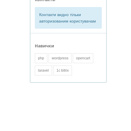
Контакти видно тільки
авторизованим користувачам
Навички
php
wordpress
opencart
laravel
1c bitrix