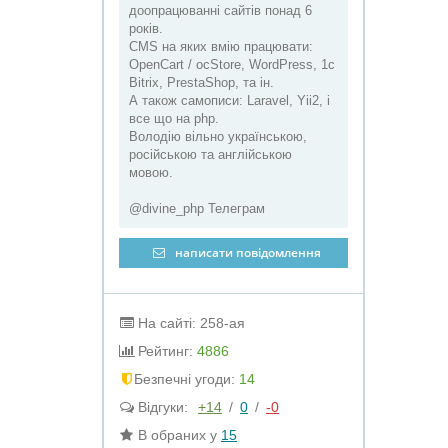
доопрацюванні сайтів понад 6
років.
CMS на яких вмію працювати:
OpenCart / ocStore, WordPress, 1c
Bitrix, PrestaShop, та ін.
А також самописи: Laravel, Yii2, і
все що на php.
Володію вільно українською,
російською та англійською
мовою.
@divine_php Телеграм
написати повідомлення
На сайті: 258-ая
Рейтинг:
4886
Безпечні угоди:
14
Відгуки:
+14
/
0
/
-0
В обраних у
15