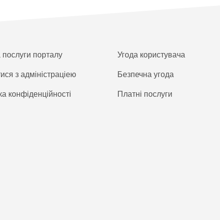
а послуги порталу
Угода користувача
тися з адміністраціею
Безпечна угода
ка конфіденційності
Платнi послуги