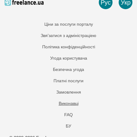
Рус
Укр
Ціни за послуги порталу
Звя'затися з адміністраціею
Політика конфіденційності
Угода користувача
Безпечна угода
Платнi послуги
Замовлення
Виконавці
FAQ
БУ