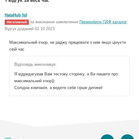
1 відгук за весь час
HataHub ltd
за виконання замовлення
Переробити ПДФ каталог
Негативний
Відгук доданий 02.10.2023
Максимальний ігнор, не раджу працювати з ним якщо цінуєте
свій час
Відповідь виконавця:
Я відредагував Вам тестову сторінку, а Ви пишите про
максимальний ігнор))
Солідна компанія, а ведете себе гірше дитини!