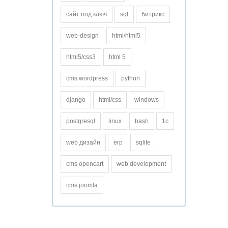
сайт под ключ
sql
битрикс
web-design
html/html5
html5/css3
html 5
cms wordpress
python
django
html/css
windows
postgresql
linux
bash
1с
web дизайн
erp
sqlite
cms opencart
web development
cms joomla