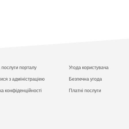
а послуги порталу
Угода користувача
тися з адміністраціею
Безпечна угода
ка конфіденційності
Платнi послуги