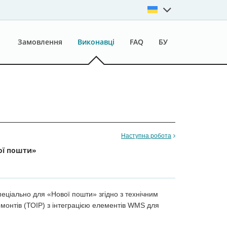
Замовлення
Виконавці
FAQ
БУ
Наступна робота
ої пошти»
іально для «Нової пошти» згідно з технічним
монтів (ТОІР) з інтеграцією елементів WMS для