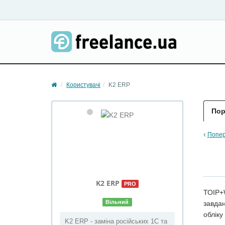
Користувачі
K2 ERP
Пор
Попер
K2
ERP
PRO
ТОІР+
Вільний
завдан
обліку
K2 ERP - заміна російських 1С та