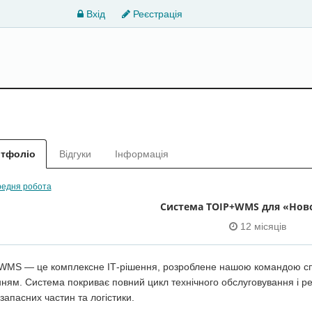
Вхід
Реєстрація
тфоліо
Відгуки
Інформація
едня робота
Система ТОІР+WMS для «Нов
12 місяців
WMS — це комплексне ІТ-рішення, розроблене нашою командою спец
ням. Система покриває повний цикл технічного обслуговування і ре
 запасних частин та логістики.