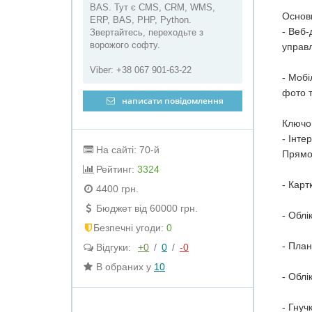
BAS. Тут є CMS, CRM, WMS,
Основ
ERP, BAS, PHP, Python.
- Веб-
Звертайтесь, переходьте з
ворожого софту.
управл
Viber: +38 067 901-63-22
- Мобі
фото т
написати повідомлення
Ключов
- Інте
На сайті: 70-й
Прямо 
Рейтинг:
3324
- Карт
4400 грн.
Бюджет від 60000 грн.
- Облі
Безпечні угоди:
0
- План
Відгуки:
+0
/
0
/
-0
В обраних у
10
- Облі
- Гнуч