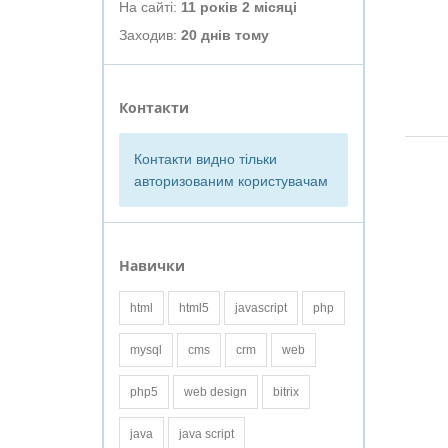
На сайті:
11 років 2 місяці
Заходив:
20 днів тому
Контакти
Контакти видно тільки
авторизованим користувачам
Навички
html
html5
javascript
php
mysql
cms
crm
web
php5
web design
bitrix
java
java script