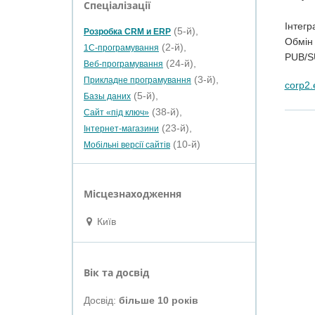
Спеціалізації
Інтегр
(5-й),
Розробка CRM и ERP
Обмін
(2-й),
1С-програмування
PUB/SU
(24-й),
Веб-програмування
(3-й),
Прикладне програмування
corp2.
(5-й),
Базы даних
(38-й),
Сайт «під ключ»
(23-й),
Інтернет-магазини
(10-й)
Мобільні версії сайтів
Місцезнаходження
Київ
Вік та досвід
Досвід:
більше 10 років