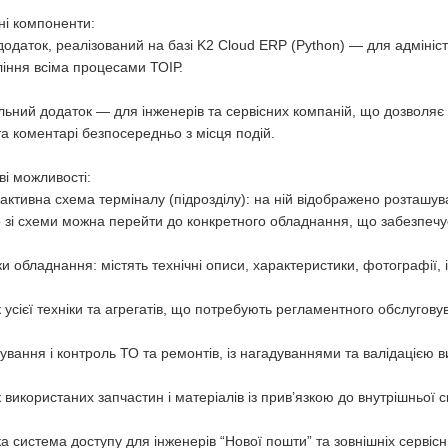
ні компоненти:
додаток, реалізований на базі K2 Cloud ERP (Python) — для адміністр
іння всіма процесами ТОІР.
льний додаток — для інженерів та сервісних компаній, що дозволяє 
а коментарі безпосередньо з місця подій.
і можливості:
рактивна схема терміналу (підрозділу): на ній відображено розташув
зі схеми можна перейти до конкретного обладнання, що забезпечує 
ки обладнання: містять технічні описи, характеристики, фотографії, 
к усієї техніки та агрегатів, що потребують регламентного обслугов
ування і контроль ТО та ремонтів, із нагадуваннями та валідацією 
к використаних запчастин і матеріалів із прив’язкою до внутрішньої 
ка система доступу для інженерів “Нової пошти” та зовнішніх сервісн